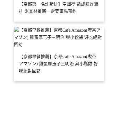
【京都第一名炸豬排】空蟬亭 熟成豚炸豬
排 米其林推薦一定要事先預約
【京都早餐推薦】京都Cafe Amazon(喫茶
アマゾン) 雞蛋厚玉子三明治 與小鬆餅 好
吃絕對回訪