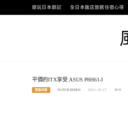
Skip
遊玩日本遊記
全日本飯店旅館住宿心得
to
content
平價的ITX享受 ASUS P8H61-I
SUZUKIHIRO
2011-10-27
0
電腦相關