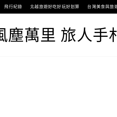
飛行紀錄
北越旅遊好吃好玩好划算
台灣美食與旅
風塵萬里 旅人手