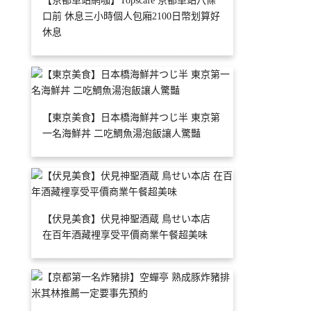
【京都車站網咖】Topscafe 京都車站八條
口前 休息三小時個人包廂2100日幣划算好
休息
【東京美食】日本橋海鮮丼つじ半 東京第
一名海鮮丼 二吃鯛魚湯泡飯讓人驚豔
【伏見美食】伏見神聖酒蔵 鳥せい本店
在百年酒藏裡享受平價商業午餐超美味