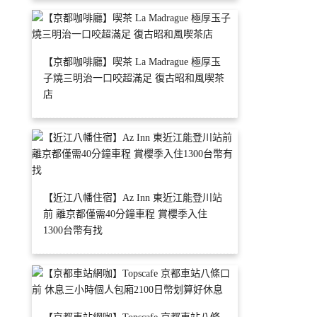
【京都咖啡廳】喫茶 La Madrague 極厚玉
子燒三明治一口咬超滿足 復古昭和風喫茶
店
【近江八幡住宿】Az Inn 東近江能登川站
前 離京都僅需40分鐘車程 賞櫻季入住
1300台幣有找