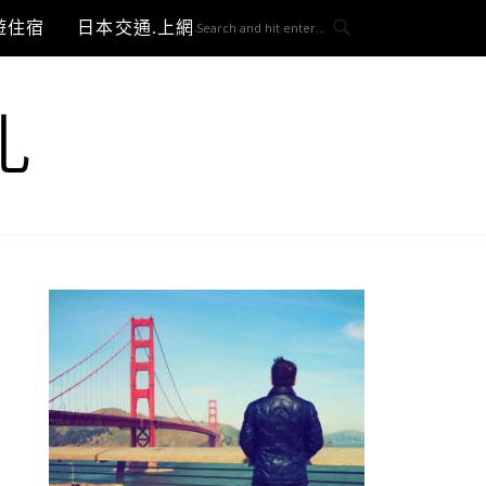
遊住宿
日本交通.上網與3C開箱
札