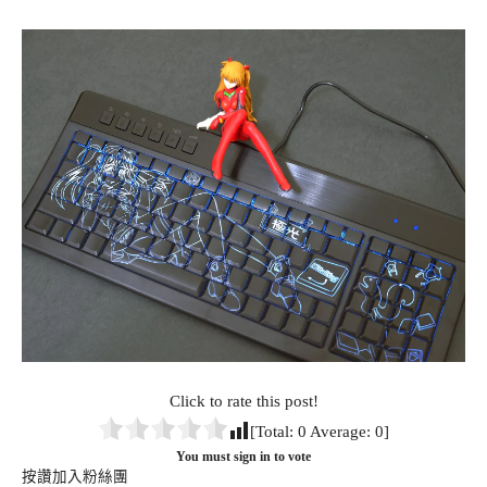
Click to rate this post!
[Total:
0
Average:
0
]
You must sign in to vote
按讚加入粉絲團