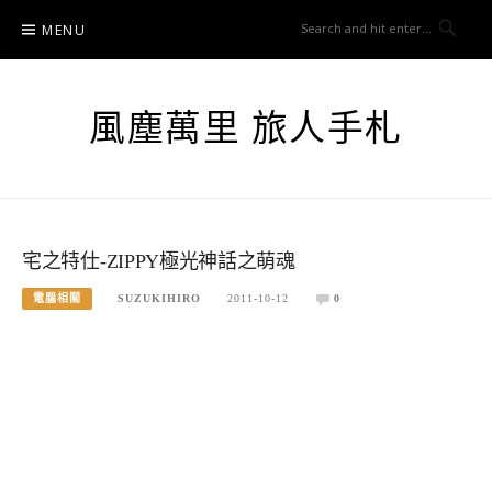
Skip
MENU
to
content
風塵萬里 旅人手札
宅之特仕-ZIPPY極光神話之萌魂
電腦相關
SUZUKIHIRO
2011-10-12
0