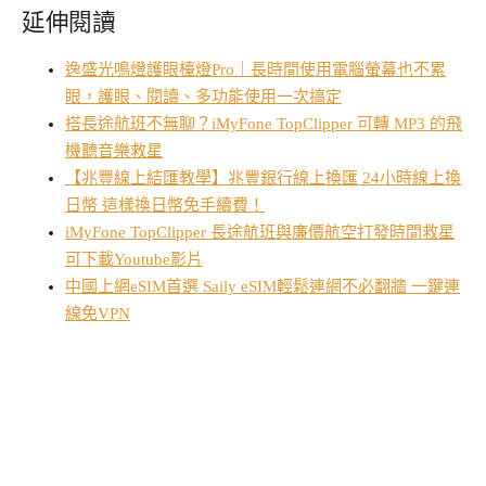
延伸閱讀
逸盛光鳴燈護眼檯燈Pro｜長時間使用電腦螢幕也不累
眼，護眼、閱讀、多功能使用一次搞定
搭長途航班不無聊？iMyFone TopClipper 可轉 MP3 的飛
機聽音樂救星
【兆豐線上結匯教學】兆豐銀行線上換匯 24小時線上換
日幣 這樣換日幣免手續費！
iMyFone TopClipper 長途航班與廉價航空打發時間救星
可下載Youtube影片
中國上網eSIM首選 Saily eSIM輕鬆連網不必翻牆 一鍵連
線免VPN