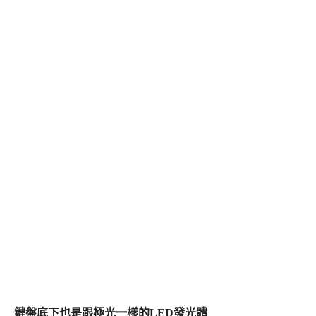
鍵盤底下也是跟極光一樣的LED發光體