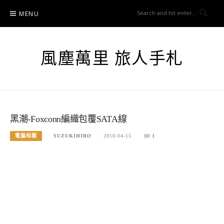
Skip
MENU
to
content
風塵萬里 旅人手札
黑潮-Foxconn編織包覆SATA線
電腦相關
SUZUKIHIRO
2010-04-15
1