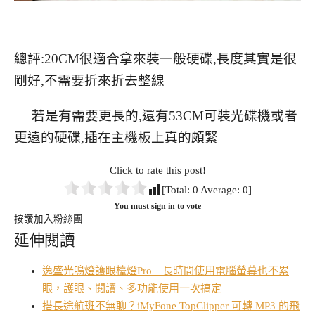
總評:20CM很適合拿來裝一般硬碟,長度其實是很
剛好,不需要折來折去整線
若是有需要更長的,還有53CM可裝光碟機或者
更遠的硬碟,插在主機板上真的頗緊
Click to rate this post!
[Total:
0
Average:
0
]
You must sign in to vote
按讚加入粉絲團
延伸閱讀
逸盛光鳴燈護眼檯燈Pro｜長時間使用電腦螢幕也不累
眼，護眼、閱讀、多功能使用一次搞定
搭長途航班不無聊？iMyFone TopClipper 可轉 MP3 的飛