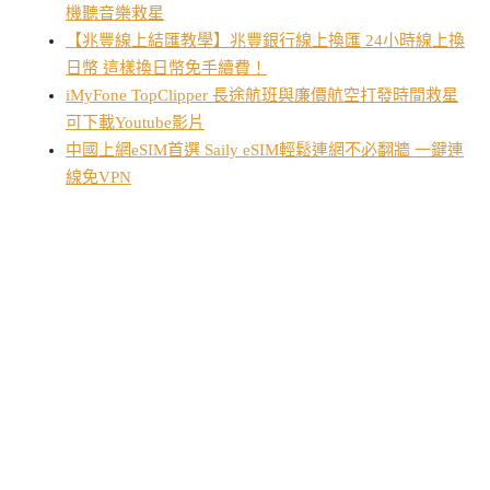
機聽音樂救星
【兆豐線上結匯教學】兆豐銀行線上換匯 24小時線上換
日幣 這樣換日幣免手續費！
iMyFone TopClipper 長途航班與廉價航空打發時間救星
可下載Youtube影片
中國上網eSIM首選 Saily eSIM輕鬆連網不必翻牆 一鍵連
線免VPN