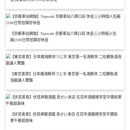
【京都車站網咖】Topscafe 京都車站八條口前 休息三小時個人包
廂2100日幣划算好休息
【東京美食】日本橋海鮮丼つじ半 東京第一名海鮮丼 二吃鯛魚湯
泡飯讓人驚豔
【伏見美食】伏見神聖酒蔵 鳥せい本店 在百年酒藏裡享受平價商
業午餐超美味