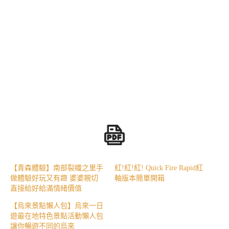
【青森體驗】南部裂織之里手
紅!紅!紅! Quick Fire Rapid紅
做體驗好玩又有趣 婆婆親切
軸版本簡單開箱
直接給好給滿情緒價值
【烏來景點懶人包】烏來一日
遊最在地特色景點活動懶人包
讓你暢遊不同的烏來