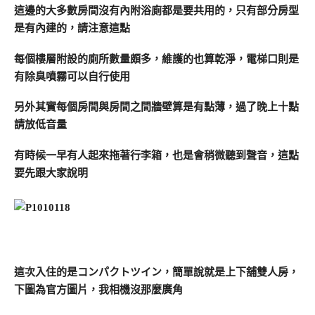
這邊的大多數房間沒有內附浴廁都是要共用的，只有部分房型
是有內建的，請注意這點
每個樓層附設的廁所數量頗多，維護的也算乾淨，電梯口則是
有除臭噴霧可以自行使用
另外其實每個房間與房間之間牆壁算是有點薄，過了晚上十點
請放低音量
有時候一早有人起來拖著行李箱，也是會稍微聽到聲音，這點
要先跟大家說明
這次入住的是コンパクトツイン，簡單說就是上下舖雙人房，
下圖為官方圖片，我相機沒那麼廣角