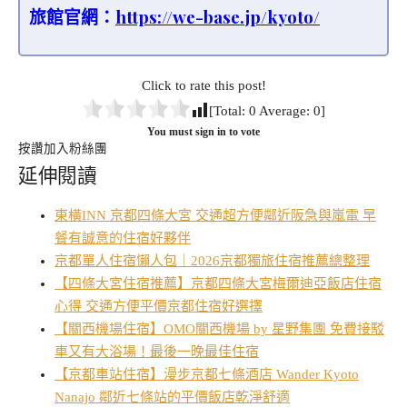
旅館官網：
https://we-base.jp/kyoto/
Click to rate this post!
[Total:
0
Average:
0
]
You must sign in to vote
按讚加入粉絲團
延伸閱讀
東橫INN 京都四條大宮 交通超方便鄰近阪急與嵐電 早
餐有誠意的住宿好夥伴
京都單人住宿懶人包｜2026京都獨旅住宿推薦總整理
【四條大宮住宿推薦】京都四條大宮梅爾迪亞飯店住宿
心得 交通方便平價京都住宿好選擇
【關西機場住宿】OMO關西機場 by 星野集團 免費接駁
車又有大浴場！最後一晚最佳住宿
【京都車站住宿】漫步京都七條酒店 Wander Kyoto
Nanajo 鄰近七條站的平價飯店乾淨舒適