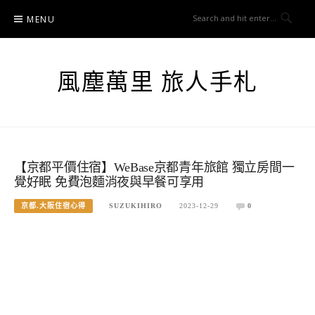
Skip
MENU
to
content
風塵萬里 旅人手札
【京都平價住宿】WeBase京都青年旅館 獨立房間一
覺好眠 免費泡麵消夜與早餐可享用
京都.大阪住宿心得
SUZUKIHIRO
2023-12-29
0