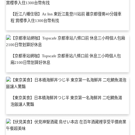
【近江八幡住宿】Az Inn 東近江能登川站前 離京都僅需40分鐘車
程 賞櫻季入住1300台幣有找
【京都車站網咖】Topscafe 京都車站八條口前 休息三小時個人包
廂2100日幣划算好休息
【東京美食】日本橋海鮮丼つじ半 東京第一名海鮮丼 二吃鯛魚湯
泡飯讓人驚豔