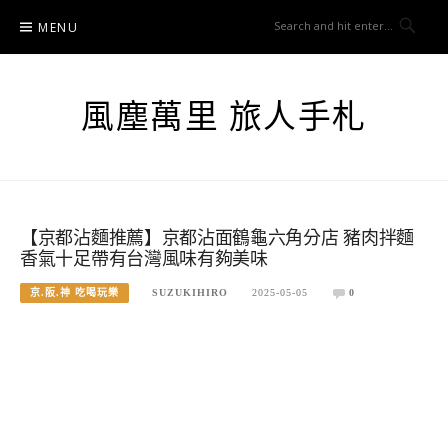
Skip
MENU
to
content
風塵萬里 旅人手札
【京都沾麵推薦】京都沾面鶴龜六角分店 豬肉拌麵
香氣十足帶有台灣風味有夠美味
京.阪.神 吃喝玩樂
SUZUKIHIRO
2025-05-05
0