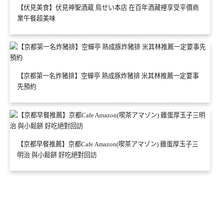
【伏見美食】伏見神聖酒蔵 鳥せい本店 在百年酒藏裡享受平價商
業午餐超美味
【京都第一名炸豬排】空蟬亭 熟成豚炸豬排 米其林推薦一定要事
先預約
【京都早餐推薦】京都Cafe Amazon(喫茶アマゾン) 雞蛋厚玉子三
明治 與小鬆餅 好吃絕對回訪