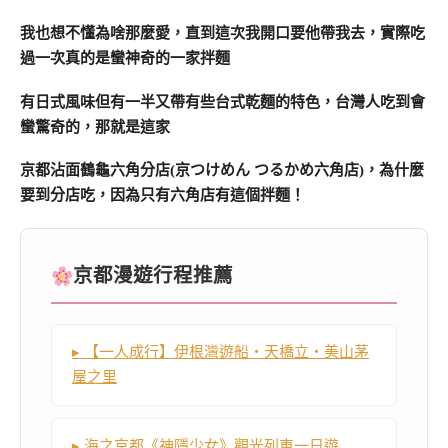
我也想不懂為啥那麼愛，直到這次我開口要他帶我去，實際吃
過一次真的是蠻神奇的一家拌麵
有日式風味但有一半又帶有些台式乾麵的特色，台灣人吃到會
蠻驚奇的，那就是這家
京都沾面鶴龜六角分店(京つけめん つるかめ六角店)，為什麼
要到分店吃，因為只有六角店有這個拌麵！
京都漫遊行程推薦
▸ 【一人成行】伊根灣遊船・天橋立・美山茅
屋之里
▸ 海之京都《神隱少女》觀光列車一日遊