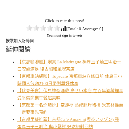
Click to rate this post!
[Total:
0
Average:
0
]
You must sign in to vote
按讚加入粉絲團
延伸閱讀
【京都咖啡廳】喫茶 La Madrague 極厚玉子燒三明治一
口咬超滿足 復古昭和風喫茶店
【京都車站網咖】Topscafe 京都車站八條口前 休息三小
時個人包廂2100日幣划算好休息
【伏見美食】伏見神聖酒蔵 鳥せい本店 在百年酒藏裡享
受平價商業午餐超美味
【京都第一名炸豬排】空蟬亭 熟成豚炸豬排 米其林推薦
一定要事先預約
【京都早餐推薦】京都Cafe Amazon(喫茶アマゾン) 雞
蛋厚玉子三明治 與小鬆餅 好吃絕對回訪