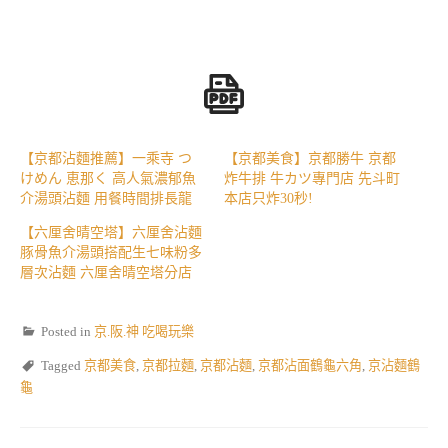
【京都沾麵推薦】一乘寺 つ
【京都美食】京都勝牛 京都
けめん 恵那く 高人氣濃郁魚
炸牛排 牛カツ專門店 先斗町
介湯頭沾麵 用餐時間排長龍
本店只炸30秒!
【六厘舍晴空塔】六厘舍沾麵
豚骨魚介湯頭搭配生七味粉多
層次沾麵 六厘舍晴空塔分店
Posted in
京.阪.神 吃喝玩樂
Tagged
京都美食
,
京都拉麵
,
京都沾麵
,
京都沾面鶴龜六角
,
京沾麵鶴
龜