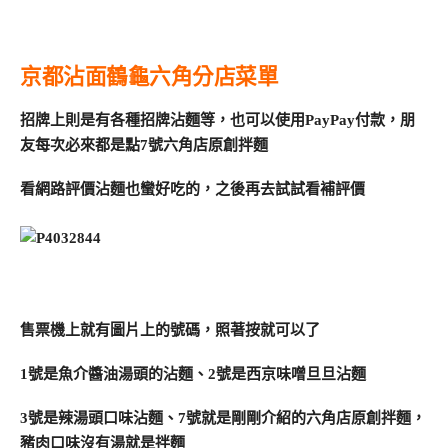
京都沾面鶴龜六角分店菜單
招牌上則是有各種招牌沾麵等，也可以使用PayPay付款，朋
友每次必來都是點7號六角店原創拌麵
看網路評價沾麵也蠻好吃的，之後再去試試看補評價
售票機上就有圖片上的號碼，照著按就可以了
1號是魚介醬油湯頭的沾麵、2號是西京味噌旦旦沾麵
3號是辣湯頭口味沾麵、7號就是剛剛介紹的六角店原創拌麵，
豬肉口味沒有湯就是拌麵