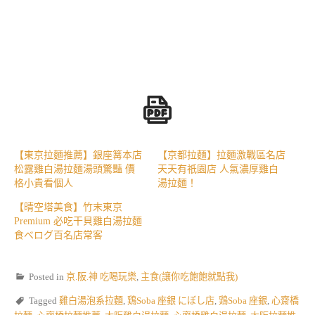
【東京拉麵推薦】銀座篝本店
【京都拉麵】拉麵激戰區名店
松露雞白湯拉麵湯頭驚豔 價
天天有祇園店 人氣濃厚雞白
格小貴看個人
湯拉麵！
【晴空塔美食】竹末東京
Premium 必吃干貝雞白湯拉麵
食べログ百名店常客
Posted in
京.阪.神 吃喝玩樂
,
主食(讓你吃飽飽就點我)
Tagged
雞白湯泡系拉麵
,
鶏Soba 座銀 にぼし店
,
鶏Soba 座銀
,
心齋橋