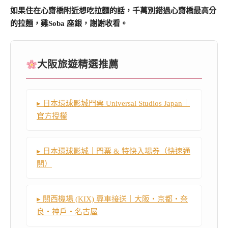
如果住在心齋橋附近想吃拉麵的話，千萬別錯過心齋橋最高分
的拉麵，雞Soba 座銀，謝謝收看。
大阪旅遊精選推薦
▸ 日本環球影城門票 Universal Studios Japan｜
官方授權
▸ 日本環球影城｜門票 & 特快入場券（快速通
關）
▸ 關西機場 (KIX) 專車接送｜大阪・京都・奈
良・神戶・名古屋