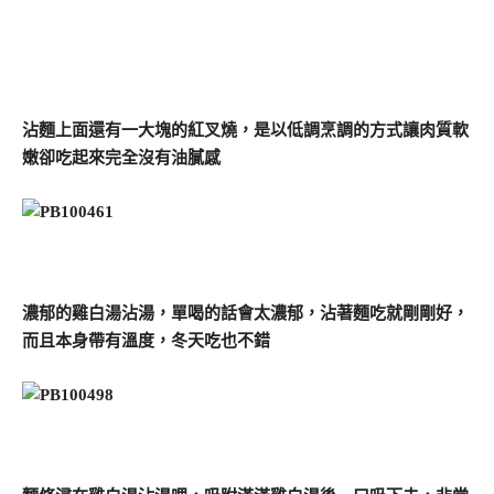
沾麵上面還有一大塊的紅叉燒，是以低調烹調的方式讓肉質軟
嫩卻吃起來完全沒有油膩感
濃郁的雞白湯沾湯，單喝的話會太濃郁，沾著麵吃就剛剛好，
而且本身帶有溫度，冬天吃也不錯