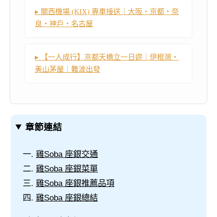
▸ 關西機場 (KIX) 專車接送｜大阪・京都・奈
良・神戶・名古屋
▸ 【一人成行】京都天橋立一日遊｜伊根灣・
美山茅屋｜難波出發
章節連結
雞Soba 座銀交通
雞Soba 座銀菜單
雞Soba 座銀推薦品項
雞Soba 座銀總結