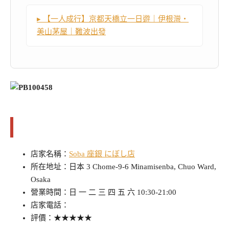
▸ 【一人成行】京都天橋立一日遊｜伊根灣・
美山茅屋｜難波出發
店家/景點資訊
店家名稱：
Soba 座銀 にぼし店
所在地址：日本 3 Chome-9-6 Minamisenba, Chuo Ward,
Osaka
營業時間：日 一 二 三 四 五 六 10:30-21:00
店家電話：
評價：★★★★★