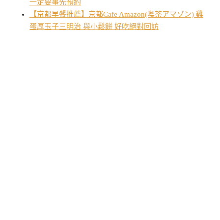
一定要事先預約
【京都早餐推薦】京都Cafe Amazon(喫茶アマゾン) 雞
蛋厚玉子三明治 與小鬆餅 好吃絕對回訪