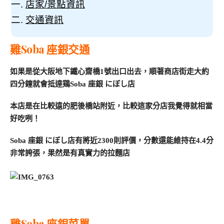
店家/景點資訊
交通資訊
雞Soba 座銀交通
如果是從大阪地下鐵心齋橋1號出口出去，順著商店街走大約
四分鐘就會抵達鶏Soba 座銀 にぼし店
本店是在比較遠的肥後橋站附近，比較這家分店我覺得就相當
好吃咧！
Soba 座銀 にぼし店有將近2300則評價，分數還能維持在4.4分
非常誇張，果然是有真實力的拉麵店
雞Soba 座銀菜單