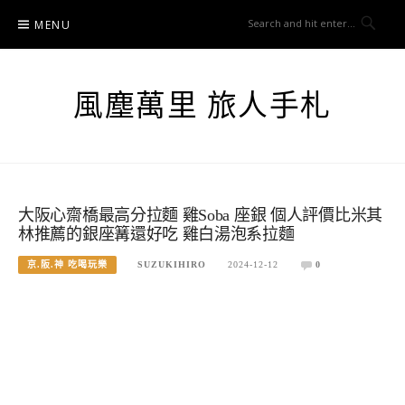
Skip
MENU
to
content
風塵萬里 旅人手札
大阪心齋橋最高分拉麵 雞Soba 座銀 個人評價比米其
林推薦的銀座篝還好吃 雞白湯泡系拉麵
京.阪.神 吃喝玩樂
SUZUKIHIRO
2024-12-12
0