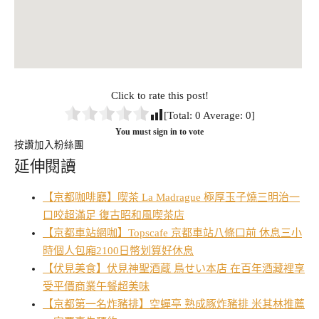
Click to rate this post!
[Total:
0
Average:
0
]
You must sign in to vote
按讚加入粉絲團
延伸閱讀
【京都咖啡廳】喫茶 La Madrague 極厚玉子燒三明治一
口咬超滿足 復古昭和風喫茶店
【京都車站網咖】Topscafe 京都車站八條口前 休息三小
時個人包廂2100日幣划算好休息
【伏見美食】伏見神聖酒蔵 鳥せい本店 在百年酒藏裡享
受平價商業午餐超美味
【京都第一名炸豬排】空蟬亭 熟成豚炸豬排 米其林推薦