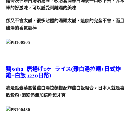
麵條浸在雞白湯沾湯哩，吸附滿滿雞白湯後一口吸下去，非常
棒的好滋味，可以感受到雞湯的美味
卻又不會太鹹，很多沾麵的湯頭太鹹，這家的完全不會，而且
雞湯的香氣超棒
鶏soba+唐揚げ2ヶ+ライス(雞白湯拉麵+日式炸
雞+白飯 1220日幣)
我是點豪華套餐雞白湯拉麵搭配炸雞白飯組合，日本人就是喜
歡澱粉+澱粉熱量加倍吃起才爽