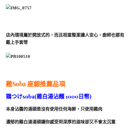
店內環境屬於開放式的，而且相當整潔讓人安心，廚師也都有
戴上手套等
雞Soba 座銀推薦品項
鶏つけsoba(雞白湯沾麵 1000日幣)
本身沾醬的湯頭是沒有使用任何海鮮，只使用雞肉
濃郁的雞白湯湯頭讓你感受到深厚的滋味卻又不會太沉重