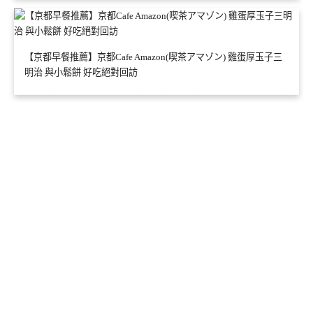
【京都早餐推薦】京都Cafe Amazon(喫茶アマゾン) 雞蛋厚玉子三
明治 與小鬆餅 好吃絕對回訪