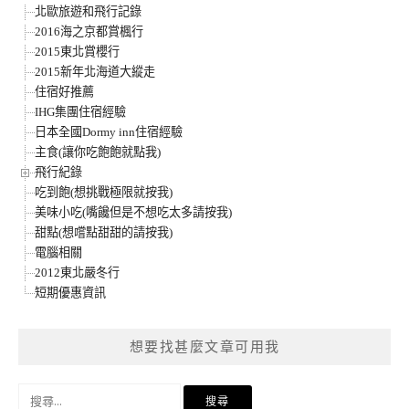
北歐旅遊和飛行記錄
2016海之京都賞楓行
2015東北賞櫻行
2015新年北海道大縱走
住宿好推薦
IHG集團住宿經驗
日本全國Dormy inn住宿經驗
主食(讓你吃飽飽就點我)
飛行紀錄
吃到飽(想挑戰極限就按我)
美味小吃(嘴饞但是不想吃太多請按我)
甜點(想嚐點甜甜的請按我)
電腦相關
2012東北嚴冬行
短期優惠資訊
想要找甚麼文章可用我
搜