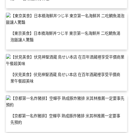
【東京美食】日本橋海鮮丼つじ半 東京第一名海鮮丼 二吃鯛魚湯
泡飯讓人驚豔
【伏見美食】伏見神聖酒蔵 鳥せい本店 在百年酒藏裡享受平價商
業午餐超美味
【京都第一名炸豬排】空蟬亭 熟成豚炸豬排 米其林推薦一定要事
先預約