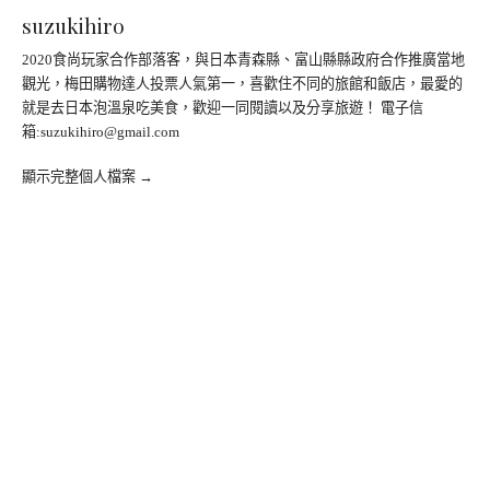
suzukihiro
2020食尚玩家合作部落客，與日本青森縣、富山縣縣政府合作推廣當地
觀光，梅田購物達人投票人氣第一，喜歡住不同的旅館和飯店，最愛的
就是去日本泡溫泉吃美食，歡迎一同閱讀以及分享旅遊！ 電子信
箱:
suzukihiro@gmail.com
顯示完整個人檔案 →