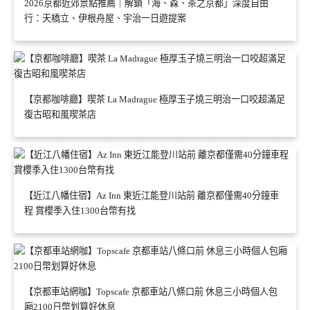
2026京都近郊景點推薦｜解鎖「海、森、茶之京都」深度自由
行：天橋立、伊根舟屋、宇治一日遊提案
【京都咖啡廳】喫茶 La Madrague 極厚玉子燒三明治一口咬超滿足
復古昭和風喫茶店
【近江八幡住宿】Az Inn 東近江能登川站前 離京都僅需40分鐘車
程 賞櫻季入住1300台幣有找
【京都車站網咖】Topscafe 京都車站八條口前 休息三小時個人包
廂2100日幣划算好休息