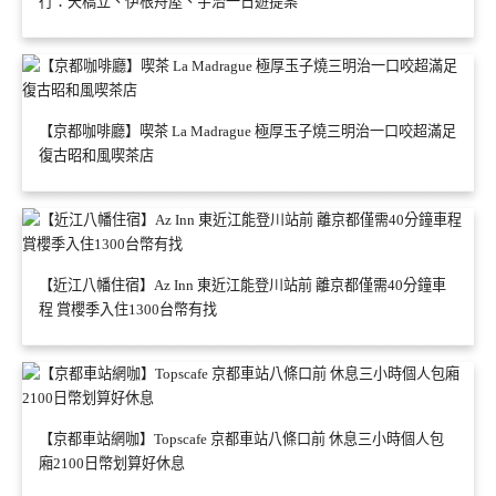
行：天橋立、伊根舟屋、宇治一日遊提案
【京都咖啡廳】喫茶 La Madrague 極厚玉子燒三明治一口咬超滿足
復古昭和風喫茶店
【近江八幡住宿】Az Inn 東近江能登川站前 離京都僅需40分鐘車
程 賞櫻季入住1300台幣有找
【京都車站網咖】Topscafe 京都車站八條口前 休息三小時個人包
廂2100日幣划算好休息