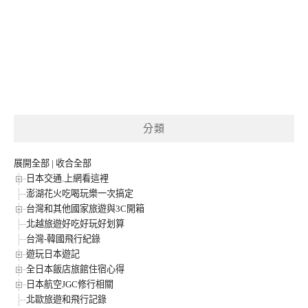
分類
展開全部
|
收合全部
日本交通.上網看這裡
澎湖花火吃喝玩樂一次搞定
台灣和其他國家旅遊與3C開箱
北越旅遊好吃好玩好划算
台灣-韓國飛行紀錄
遊玩日本遊記
全日本飯店旅館住宿心得
日本航空JGC修行相關
北歐旅遊和飛行記錄