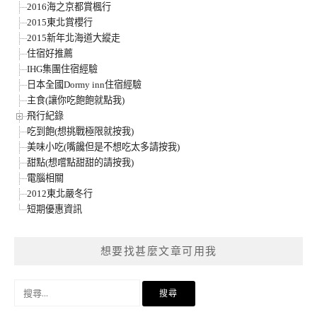
2016海之京都賞楓行
2015東北賞櫻行
2015新年北海道大縱走
住宿好推薦
IHG集團住宿經驗
日本全國Dormy inn住宿經驗
主食(讓你吃飽飽就點我)
飛行紀錄
吃到飽(想挑戰極限就按我)
美味小吃(嘴饞但是不想吃太多請按我)
甜點(想嚐點甜甜的請按我)
電腦相關
2012東北嚴冬行
短期優惠資訊
想要找甚麼文章可用我
搜
尋