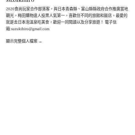
2020食尚玩家合作部落客，與日本青森縣、富山縣縣政府合作推廣當地
觀光，梅田購物達人投票人氣第一，喜歡住不同的旅館和飯店，最愛的
就是去日本泡溫泉吃美食，歡迎一同閱讀以及分享旅遊！ 電子信
箱:
suzukihiro@gmail.com
顯示完整個人檔案 →