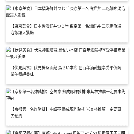
【東京美食】日本橋海鮮丼つじ半 東京第一名海鮮丼 二吃鯛魚湯
泡飯讓人驚豔
【伏見美食】伏見神聖酒蔵 鳥せい本店 在百年酒藏裡享受平價商
業午餐超美味
【京都第一名炸豬排】空蟬亭 熟成豚炸豬排 米其林推薦一定要事
先預約