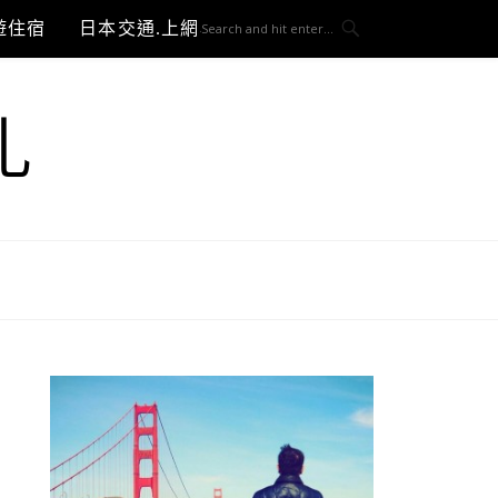
遊住宿
日本交通.上網與3C開箱
札