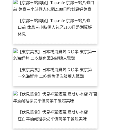
【京都車站網咖】Topscafe 京都車站八條
口前 休息三小時個人包廂2100日幣划算好
休息
【東京美食】日本橋海鮮丼つじ半 東京第
一名海鮮丼 二吃鯛魚湯泡飯讓人驚豔
【伏見美食】伏見神聖酒蔵 鳥せい本店
在百年酒藏裡享受平價商業午餐超美味