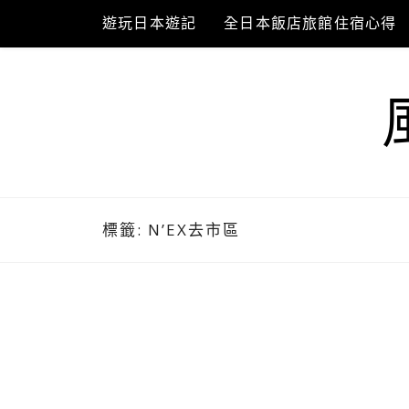
Skip
遊玩日本遊記
全日本飯店旅館住宿心得
to
content
標籤:
N’EX去市區