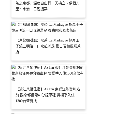
茶之京都」深度自由行：天橋立、伊根舟
屋、宇治一日遊提案
【京都咖啡廳】喫茶 La Madrague 極厚玉
子燒三明治一口咬超滿足 復古昭和風喫茶
店
【近江八幡住宿】Az Inn 東近江能登川站
前 離京都僅需40分鐘車程 賞櫻季入住
1300台幣有找