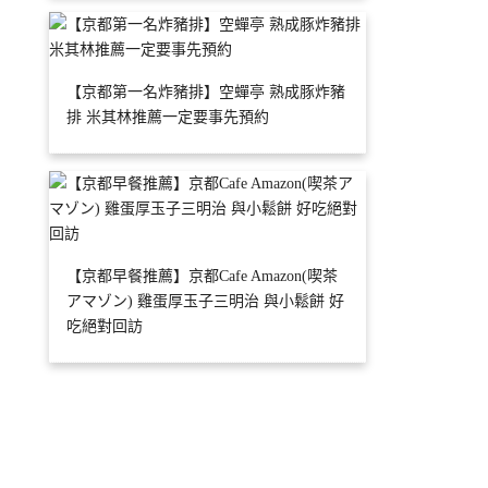
【京都第一名炸豬排】空蟬亭 熟成豚炸豬
排 米其林推薦一定要事先預約
【京都早餐推薦】京都Cafe Amazon(喫茶
アマゾン) 雞蛋厚玉子三明治 與小鬆餅 好
吃絕對回訪