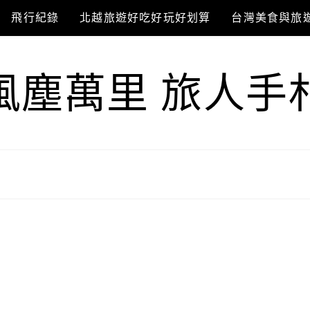
飛行紀錄
北越旅遊好吃好玩好划算
台灣美食與旅
風塵萬里 旅人手