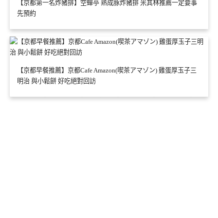
【京都第一名炸豬排】空蟬亭 熟成豚炸豬排 米其林推薦一定要事
先預約
【京都早餐推薦】京都Cafe Amazon(喫茶アマゾン) 雞蛋厚玉子三
明治 與小鬆餅 好吃絕對回訪