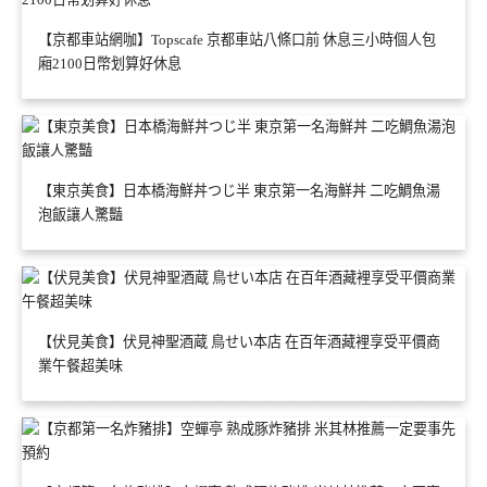
【京都車站網咖】Topscafe 京都車站八條口前 休息三小時個人包
廂2100日幣划算好休息
【東京美食】日本橋海鮮丼つじ半 東京第一名海鮮丼 二吃鯛魚湯
泡飯讓人驚豔
【伏見美食】伏見神聖酒蔵 鳥せい本店 在百年酒藏裡享受平價商
業午餐超美味