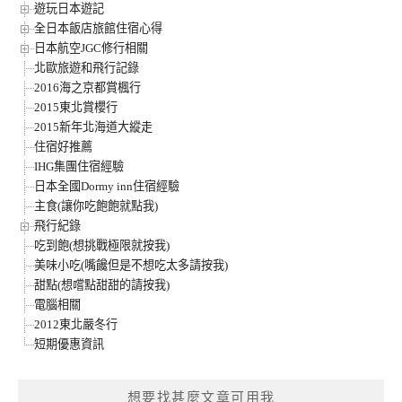
遊玩日本遊記
全日本飯店旅館住宿心得
日本航空JGC修行相關
北歐旅遊和飛行記錄
2016海之京都賞楓行
2015東北賞櫻行
2015新年北海道大縱走
住宿好推薦
IHG集團住宿經驗
日本全國Dormy inn住宿經驗
主食(讓你吃飽飽就點我)
飛行紀錄
吃到飽(想挑戰極限就按我)
美味小吃(嘴饞但是不想吃太多請按我)
甜點(想嚐點甜甜的請按我)
電腦相關
2012東北嚴冬行
短期優惠資訊
想要找甚麼文章可用我