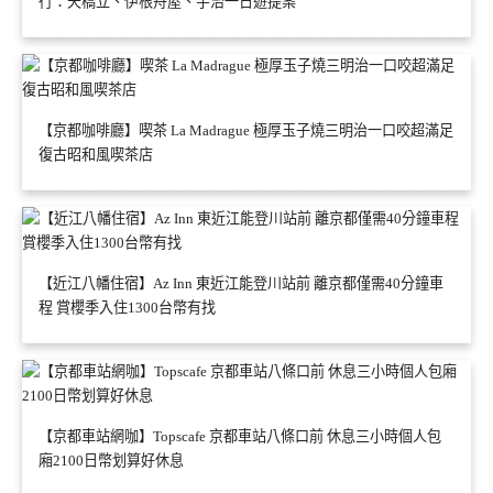
行：天橋立、伊根舟屋、宇治一日遊提案
【京都咖啡廳】喫茶 La Madrague 極厚玉子燒三明治一口咬超滿足
復古昭和風喫茶店
【近江八幡住宿】Az Inn 東近江能登川站前 離京都僅需40分鐘車
程 賞櫻季入住1300台幣有找
【京都車站網咖】Topscafe 京都車站八條口前 休息三小時個人包
廂2100日幣划算好休息