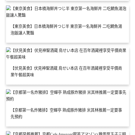
【東京美食】日本橋海鮮丼つじ半 東京第一名海鮮丼 二吃鯛魚湯
泡飯讓人驚豔
【伏見美食】伏見神聖酒蔵 鳥せい本店 在百年酒藏裡享受平價商
業午餐超美味
【京都第一名炸豬排】空蟬亭 熟成豚炸豬排 米其林推薦一定要事
先預約