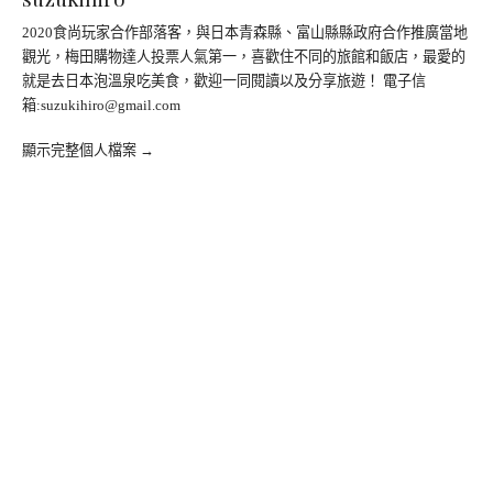
2020食尚玩家合作部落客，與日本青森縣、富山縣縣政府合作推廣當地
觀光，梅田購物達人投票人氣第一，喜歡住不同的旅館和飯店，最愛的
就是去日本泡溫泉吃美食，歡迎一同閱讀以及分享旅遊！ 電子信
箱:
suzukihiro@gmail.com
顯示完整個人檔案 →