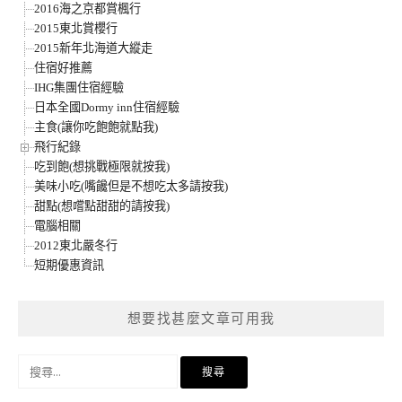
2016海之京都賞楓行
2015東北賞櫻行
2015新年北海道大縱走
住宿好推薦
IHG集團住宿經驗
日本全國Dormy inn住宿經驗
主食(讓你吃飽飽就點我)
飛行紀錄
吃到飽(想挑戰極限就按我)
美味小吃(嘴饞但是不想吃太多請按我)
甜點(想嚐點甜甜的請按我)
電腦相關
2012東北嚴冬行
短期優惠資訊
想要找甚麼文章可用我
搜
尋