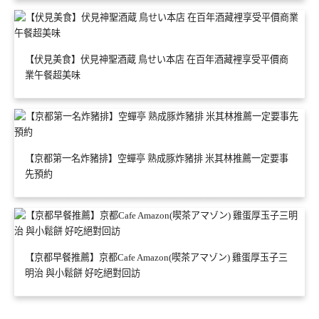
【伏見美食】伏見神聖酒蔵 鳥せい本店 在百年酒藏裡享受平價商
業午餐超美味
【京都第一名炸豬排】空蟬亭 熟成豚炸豬排 米其林推薦一定要事
先預約
【京都早餐推薦】京都Cafe Amazon(喫茶アマゾン) 雞蛋厚玉子三
明治 與小鬆餅 好吃絕對回訪