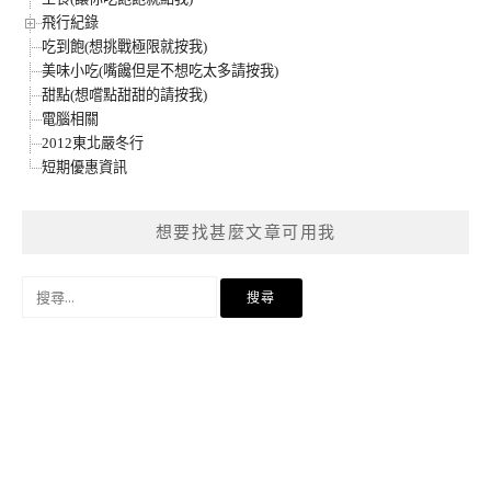
飛行紀錄
吃到飽(想挑戰極限就按我)
美味小吃(嘴饞但是不想吃太多請按我)
甜點(想嚐點甜甜的請按我)
電腦相關
2012東北嚴冬行
短期優惠資訊
想要找甚麼文章可用我
搜
尋
關
鍵
字: