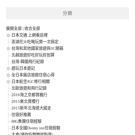
分類
展開全部
|
收合全部
日本交通.上網看這裡
澎湖花火吃喝玩樂一次搞定
台灣和其他國家旅遊與3C開箱
北越旅遊好吃好玩好划算
台灣-韓國飛行紀錄
遊玩日本遊記
全日本飯店旅館住宿心得
日本航空JGC修行相關
北歐旅遊和飛行記錄
2016海之京都賞楓行
2015東北賞櫻行
2015新年北海道大縱走
住宿好推薦
IHG集團住宿經驗
日本全國Dormy inn住宿經驗
主食(讓你吃飽飽就點我)