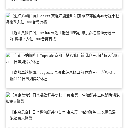
【近江八幡住宿】Az Inn 東近江能登川站前 離京都僅需40分鐘車
程 賞櫻季入住1300台幣有找
【京都車站網咖】Topscafe 京都車站八條口前 休息三小時個人包
廂2100日幣划算好休息
【東京美食】日本橋海鮮丼つじ半 東京第一名海鮮丼 二吃鯛魚湯
泡飯讓人驚豔