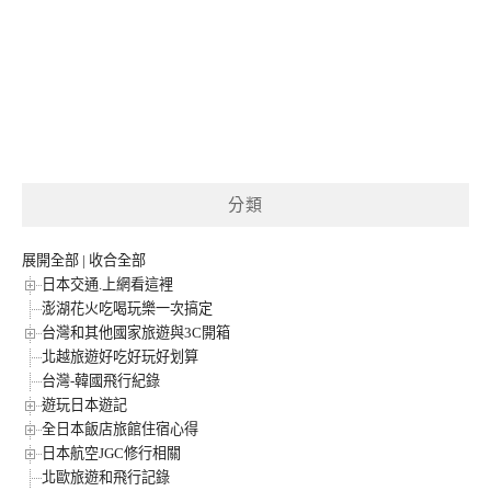
分類
展開全部
|
收合全部
日本交通.上網看這裡
澎湖花火吃喝玩樂一次搞定
台灣和其他國家旅遊與3C開箱
北越旅遊好吃好玩好划算
台灣-韓國飛行紀錄
遊玩日本遊記
全日本飯店旅館住宿心得
日本航空JGC修行相關
北歐旅遊和飛行記錄