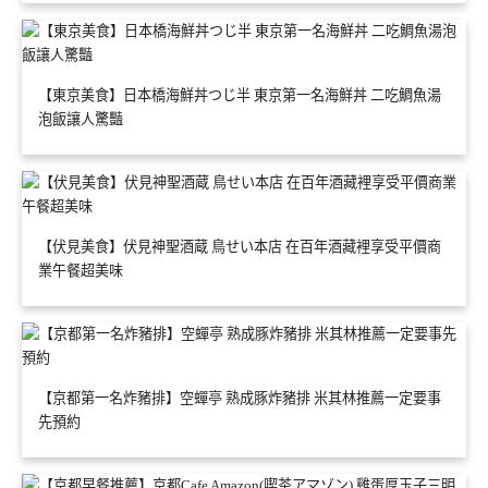
【東京美食】日本橋海鮮丼つじ半 東京第一名海鮮丼 二吃鯛魚湯
泡飯讓人驚豔
【伏見美食】伏見神聖酒蔵 鳥せい本店 在百年酒藏裡享受平價商
業午餐超美味
【京都第一名炸豬排】空蟬亭 熟成豚炸豬排 米其林推薦一定要事
先預約