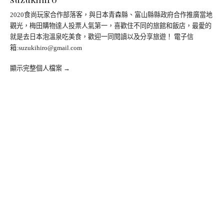
2020食尚玩家合作部落客，與日本青森縣、富山縣縣政府合作推廣當地
觀光，梅田購物達人投票人氣第一，喜歡住不同的旅館和飯店，最愛的
就是去日本泡溫泉吃美食，歡迎一同閱讀以及分享旅遊！ 電子信
箱:
suzukihiro@gmail.com
顯示完整個人檔案 →