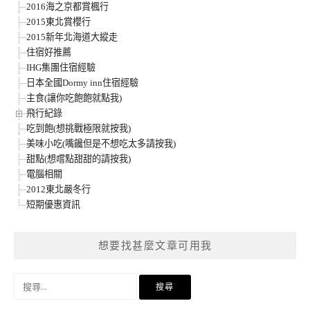
2016海之京都賞楓行
2015東北賞櫻行
2015新年北海道大縱走
住宿好推薦
IHG集團住宿經驗
日本全國Dormy inn住宿經驗
主食(讓你吃飽飽就點我)
飛行紀錄
吃到飽(想挑戰極限就按我)
美味小吃(嘴饞但是不想吃太多請按我)
甜點(想嚐點甜甜的請按我)
電腦相關
2012東北嚴冬行
短期優惠資訊
想要找甚麼文章可用我
搜
尋