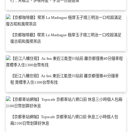
行：天橋立、伊根舟屋、宇治一日遊提案
【京都咖啡廳】喫茶 La Madrague 極厚玉子燒三明治一口咬超滿足
復古昭和風喫茶店
【近江八幡住宿】Az Inn 東近江能登川站前 離京都僅需40分鐘車
程 賞櫻季入住1300台幣有找
【京都車站網咖】Topscafe 京都車站八條口前 休息三小時個人包
廂2100日幣划算好休息