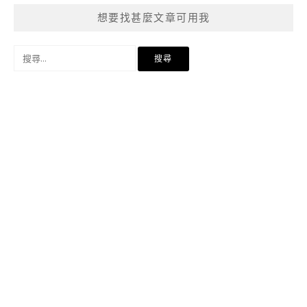
想要找甚麼文章可用我
搜
尋
關
鍵
字: