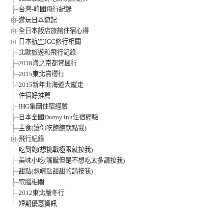
台灣-韓國飛行紀錄
遊玩日本遊記
全日本飯店旅館住宿心得
日本航空JGC修行相關
北歐旅遊和飛行記錄
2016海之京都賞楓行
2015東北賞櫻行
2015新年北海道大縱走
住宿好推薦
IHG集團住宿經驗
日本全國Dormy inn住宿經驗
主食(讓你吃飽飽就點我)
飛行紀錄
吃到飽(想挑戰極限就按我)
美味小吃(嘴饞但是不想吃太多請按我)
甜點(想嚐點甜甜的請按我)
電腦相關
2012東北嚴冬行
短期優惠資訊