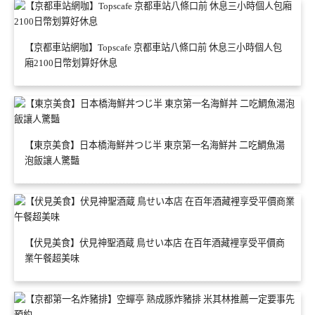
【京都車站網咖】Topscafe 京都車站八條口前 休息三小時個人包
廂2100日幣划算好休息
【東京美食】日本橋海鮮丼つじ半 東京第一名海鮮丼 二吃鯛魚湯
泡飯讓人驚豔
【伏見美食】伏見神聖酒蔵 鳥せい本店 在百年酒藏裡享受平價商
業午餐超美味