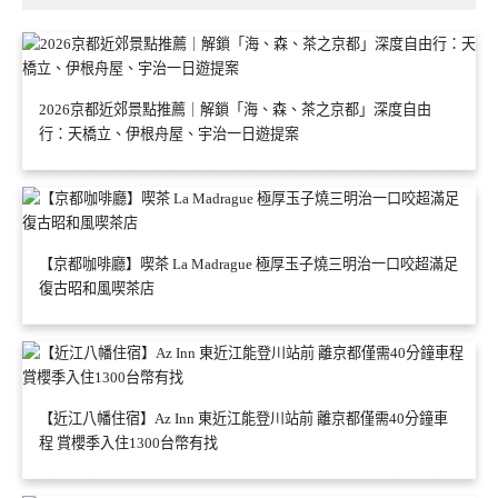
2026京都近郊景點推薦｜解鎖「海、森、茶之京都」深度自由
行：天橋立、伊根舟屋、宇治一日遊提案
【京都咖啡廳】喫茶 La Madrague 極厚玉子燒三明治一口咬超滿足
復古昭和風喫茶店
【近江八幡住宿】Az Inn 東近江能登川站前 離京都僅需40分鐘車
程 賞櫻季入住1300台幣有找