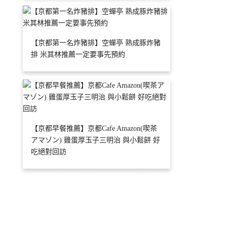
【京都第一名炸豬排】空蟬亭 熟成豚炸豬
排 米其林推薦一定要事先預約
【京都早餐推薦】京都Cafe Amazon(喫茶
アマゾン) 雞蛋厚玉子三明治 與小鬆餅 好
吃絕對回訪