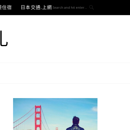
遊住宿
日本交通.上網與3C開箱
札