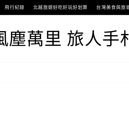
飛行紀錄
北越旅遊好吃好玩好划算
台灣美食與旅
風塵萬里 旅人手