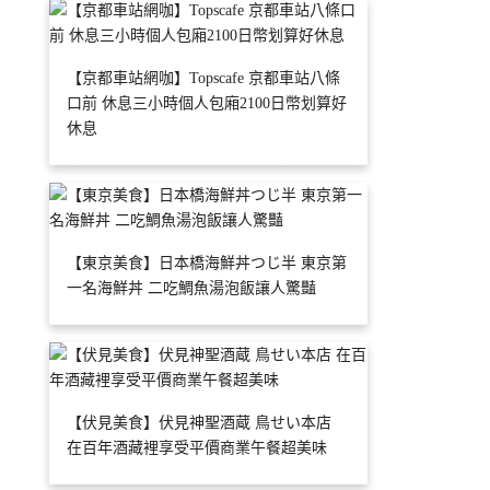
【京都車站網咖】Topscafe 京都車站八條
口前 休息三小時個人包廂2100日幣划算好
休息
【東京美食】日本橋海鮮丼つじ半 東京第
一名海鮮丼 二吃鯛魚湯泡飯讓人驚豔
【伏見美食】伏見神聖酒蔵 鳥せい本店
在百年酒藏裡享受平價商業午餐超美味