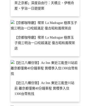
茶之京都」深度自由行：天橋立、伊根舟
屋、宇治一日遊提案
【京都咖啡廳】喫茶 La Madrague 極厚玉
子燒三明治一口咬超滿足 復古昭和風喫茶
店
【近江八幡住宿】Az Inn 東近江能登川站
前 離京都僅需40分鐘車程 賞櫻季入住
1300台幣有找