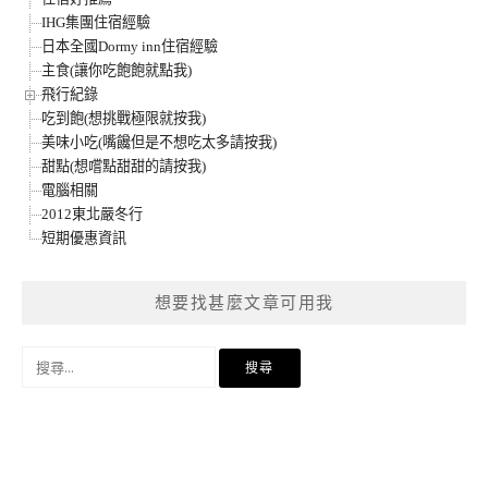
IHG集團住宿經驗
日本全國Dormy inn住宿經驗
主食(讓你吃飽飽就點我)
飛行紀錄
吃到飽(想挑戰極限就按我)
美味小吃(嘴饞但是不想吃太多請按我)
甜點(想嚐點甜甜的請按我)
電腦相關
2012東北嚴冬行
短期優惠資訊
想要找甚麼文章可用我
搜
尋
關
鍵
字: