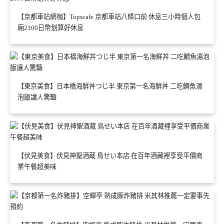
【京都車站網咖】Topscafe 京都車站八條口前 休息三小時個人包
廂2100日幣划算好休息
【東京美食】日本橋海鮮丼つじ半 東京第一名海鮮丼 二吃鯛魚湯
泡飯讓人驚豔
【伏見美食】伏見神聖酒蔵 鳥せい本店 在百年酒藏裡享受平價商
業午餐超美味