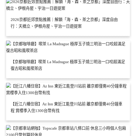
2026京都近郊景點推薦｜解鎖「海、森、茶之京都」深度自由
行：天橋立、伊根舟屋、宇治一日遊提案
【京都咖啡廳】喫茶 La Madrague 極厚玉子燒三明治一口咬超滿足
復古昭和風喫茶店
【近江八幡住宿】Az Inn 東近江能登川站前 離京都僅需40分鐘車
程 賞櫻季入住1300台幣有找