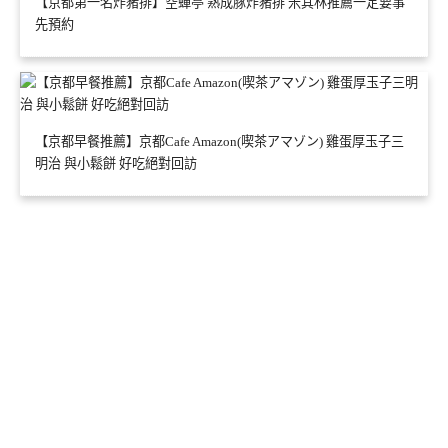
【京都第一名炸豬排】空蟬亭 熟成豚炸豬排 米其林推薦一定要事
先預約
【京都早餐推薦】京都Cafe Amazon(喫茶アマゾン) 雞蛋厚玉子三
明治 與小鬆餅 好吃絕對回訪