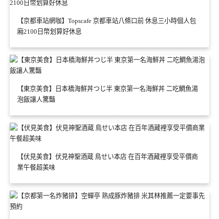
【京都車站網咖】Topscafe 京都車站八條口前 休息三小時個人包
廂2100日幣划算好休息
【東京美食】日本橋海鮮丼つじ半 東京第一名海鮮丼 二吃鯛魚湯
泡飯讓人驚豔
【伏見美食】伏見神聖酒蔵 鳥せい本店 在百年酒藏裡享受平價商
業午餐超美味