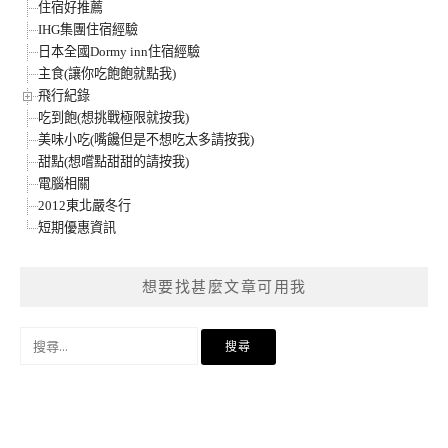
住宿好推薦
IHG集團住宿經驗
日本全國Dormy inn住宿經驗
主食(讓你吃飽飽就點我)
飛行紀錄
吃到飽(想挑戰極限就按我)
美味小吃(嘴饞但是不想吃太多請按我)
甜點(想嚐點甜甜的請按我)
電腦相關
2012東北嚴冬行
短期優惠資訊
想要找甚麼文章可用我
搜
尋
關
鍵
字: