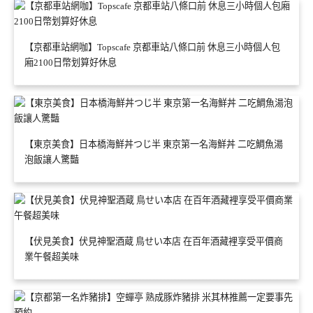
【京都車站網咖】Topscafe 京都車站八條口前 休息三小時個人包
廂2100日幣划算好休息
【東京美食】日本橋海鮮丼つじ半 東京第一名海鮮丼 二吃鯛魚湯
泡飯讓人驚豔
【伏見美食】伏見神聖酒蔵 鳥せい本店 在百年酒藏裡享受平價商
業午餐超美味