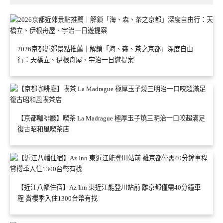
2026京都近郊景點推薦｜解鎖「海、森、茶之京都」深度自由
行：天橋立、伊根舟屋、宇治一日遊提案
【京都咖啡廳】喫茶 La Madrague 極厚玉子燒三明治一口咬超滿足
復古昭和風喫茶店
【近江八幡住宿】Az Inn 東近江能登川站前 離京都僅需40分鐘車
程 賞櫻季入住1300台幣有找