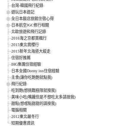
台灣-韓國飛行紀錄
遊玩日本遊記
全日本飯店旅館住宿心得
日本航空JGC修行相關
北歐旅遊和飛行記錄
2016海之京都賞楓行
2015東北賞櫻行
2015新年北海道大縱走
住宿好推薦
IHG集團住宿經驗
日本全國Dormy inn住宿經驗
主食(讓你吃飽飽就點我)
飛行紀錄
吃到飽(想挑戰極限就按我)
美味小吃(嘴饞但是不想吃太多請按我)
甜點(想嚐點甜甜的請按我)
電腦相關
2012東北嚴冬行
短期優惠資訊