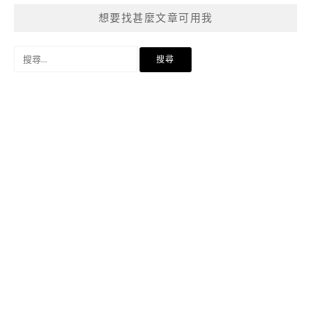
想要找甚麼文章可用我
搜
尋
關
鍵
字: