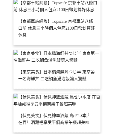
【京都車站網咖】Topscafe 京都車站八條
口前 休息三小時個人包廂2100日幣划算好
休息
【東京美食】日本橋海鮮丼つじ半 東京第
一名海鮮丼 二吃鯛魚湯泡飯讓人驚豔
【伏見美食】伏見神聖酒蔵 鳥せい本店
在百年酒藏裡享受平價商業午餐超美味