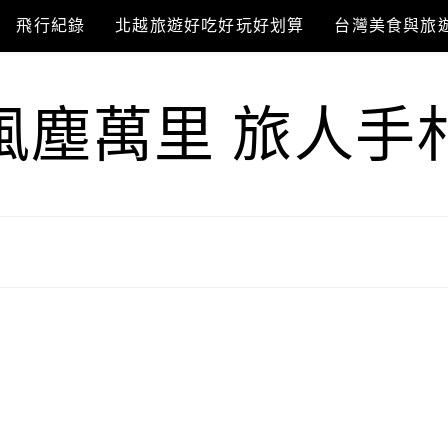
飛行紀錄
北越旅遊好吃好玩好划算
台灣美食與旅
風塵萬里 旅人手