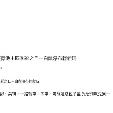
瑛青池＋四季彩之丘＋白鬚瀑布輕鬆玩
0
野、美瑛，一路轉車、等車、可能還沒位子坐 光想到就先累一