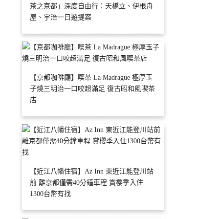
茶之京都」深度自由行：天橋立、伊根舟
屋、宇治一日遊提案
【京都咖啡廳】喫茶 La Madrague 極厚玉
子燒三明治一口咬超滿足 復古昭和風喫茶
店
【近江八幡住宿】Az Inn 東近江能登川站
前 離京都僅需40分鐘車程 賞櫻季入住
1300台幣有找