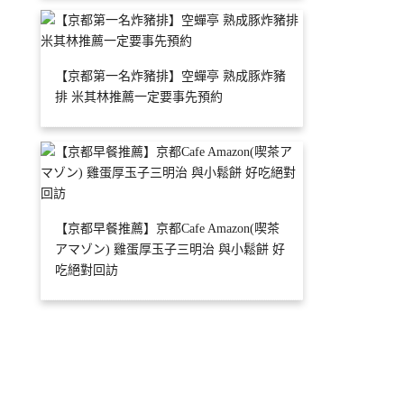
【京都第一名炸豬排】空蟬亭 熟成豚炸豬
排 米其林推薦一定要事先預約
【京都早餐推薦】京都Cafe Amazon(喫茶
アマゾン) 雞蛋厚玉子三明治 與小鬆餅 好
吃絕對回訪