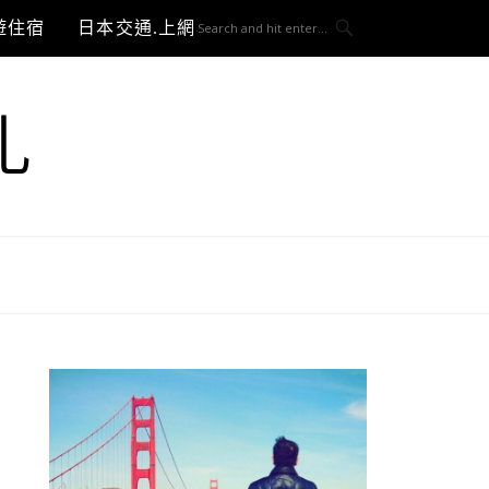
遊住宿
日本交通.上網與3C開箱
札