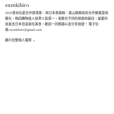
suzukihiro
2020食尚玩家合作部落客，與日本青森縣、富山縣縣政府合作推廣當地
觀光，梅田購物達人投票人氣第一，喜歡住不同的旅館和飯店，最愛的
就是去日本泡溫泉吃美食，歡迎一同閱讀以及分享旅遊！ 電子信
箱:
suzukihiro@gmail.com
顯示完整個人檔案 →