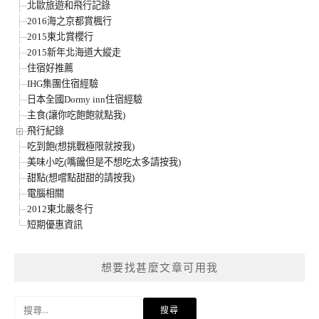
北歐旅遊和飛行記錄
2016海之京都賞楓行
2015東北賞櫻行
2015新年北海道大縱走
住宿好推薦
IHG集團住宿經驗
日本全國Dormy inn住宿經驗
主食(讓你吃飽飽就點我)
飛行紀錄
吃到飽(想挑戰極限就按我)
美味小吃(嘴饞但是不想吃太多請按我)
甜點(想嚐點甜甜的請按我)
電腦相關
2012東北嚴冬行
短期優惠資訊
想要找甚麼文章可用我
搜
尋