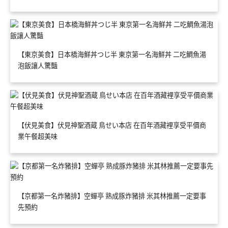
【東京美食】日本橋海鮮丼つじ半 東京第一名海鮮丼 二吃鯛魚湯
泡飯讓人驚豔
【伏見美食】伏見神聖酒蔵 鳥せい本店 在百年酒藏裡享受平價商
業午餐超美味
【京都第一名炸豬排】空蟬亭 熟成豚炸豬排 米其林推薦一定要事
先預約