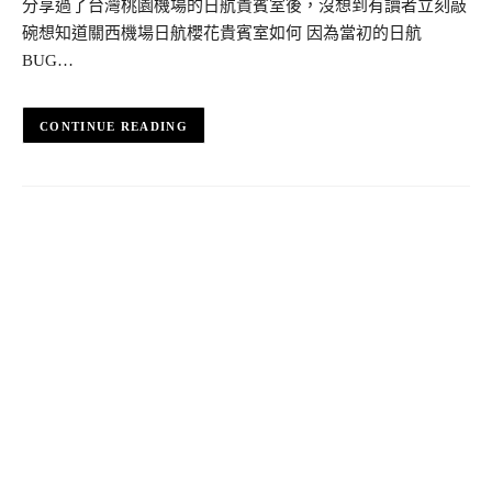
分享過了台灣桃園機場的日航貴賓室後，沒想到有讀者立刻敲
碗想知道關西機場日航櫻花貴賓室如何 因為當初的日航
BUG…
CONTINUE READING