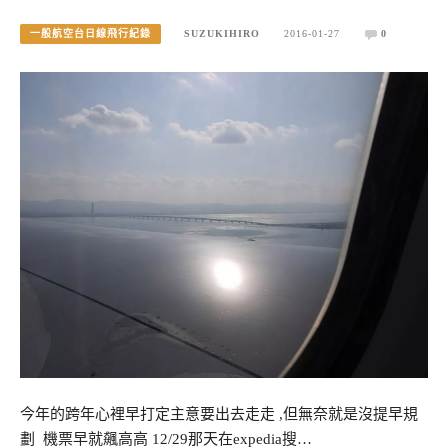
一般航空台日線飛行紀錄
SUZUKIHIRO
2016-01-27
0
今年的跨年心裡早打定主意要出去走走 ,但無奈就是沒提早規
劃 機票早就飆高高 12/29那天在expedia搜…