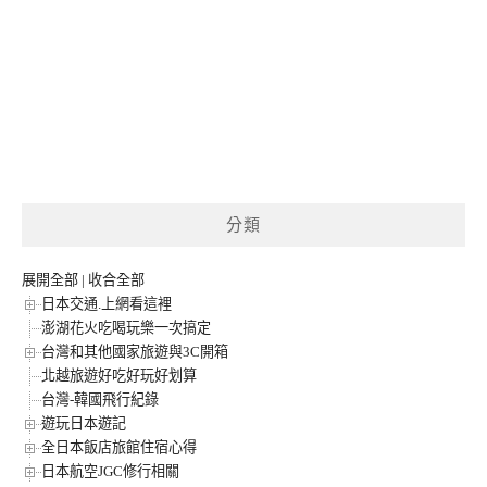
分類
展開全部
|
收合全部
日本交通.上網看這裡
澎湖花火吃喝玩樂一次搞定
台灣和其他國家旅遊與3C開箱
北越旅遊好吃好玩好划算
台灣-韓國飛行紀錄
遊玩日本遊記
全日本飯店旅館住宿心得
日本航空JGC修行相關