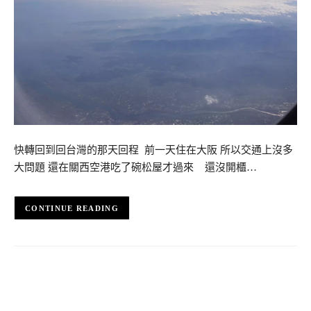
快轉回到回台灣的那天回程 前一天住在大阪 所以交通上沒多
大問題 還在關西空港吃了碗松屋才過來 還沒開櫃…
CONTINUE READING
GE復興航空A330 TPE->KIX 2015~2016跨年飛行記
錄