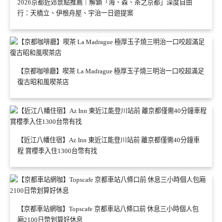
2026京都近郊景點推薦｜解鎖「海、森、茶之京都」深度自由
行：天橋立、伊根舟屋、宇治一日遊提案
【京都咖啡廳】喫茶 La Madrague 極厚玉子燒三明治一口咬超滿足
復古昭和風喫茶店
【近江八幡住宿】Az Inn 東近江能登川站前 離京都僅需40分鐘車
程 賞櫻季入住1300台幣有找
【京都車站網咖】Topscafe 京都車站八條口前 休息三小時個人包
廂2100日幣划算好休息