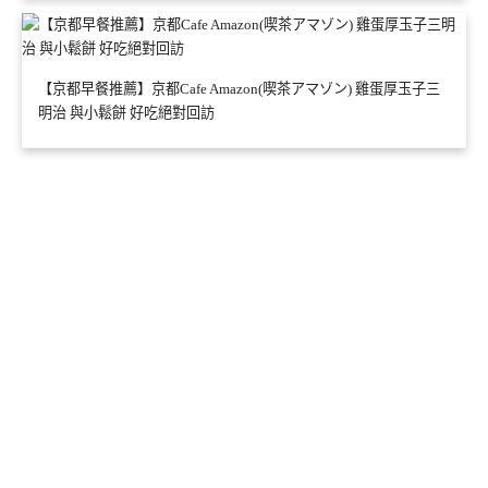
【京都早餐推薦】京都Cafe Amazon(喫茶アマゾン) 雞蛋厚玉子三
明治 與小鬆餅 好吃絕對回訪