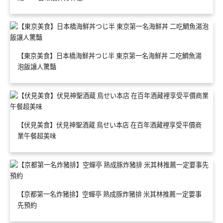
【東京美食】日本橋海鮮丼つじ半 東京第一名海鮮丼 二吃鯛魚湯
泡飯讓人驚豔
【伏見美食】伏見神聖酒蔵 鳥せい本店 在百年酒藏裡享受平價商
業午餐超美味
【京都第一名炸豬排】空蟬亭 熟成豚炸豬排 米其林推薦一定要事
先預約