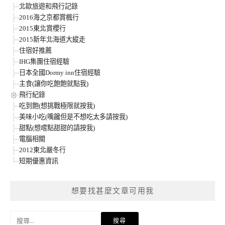
北歐旅遊和飛行記錄
2016海之京都賞楓行
2015東北賞櫻行
2015新年北海道大縱走
住宿好推薦
IHG集團住宿經驗
日本全國Dormy inn住宿經驗
主食(讓你吃飽飽就點我)
飛行紀錄
吃到飽(想挑戰極限就按我)
美味小吃(嘴饞但是不想吃太多請按我)
甜點(想嚐點甜甜的請按我)
電腦相關
2012東北嚴冬行
短期優惠資訊
想要找甚麼文章可用我
搜