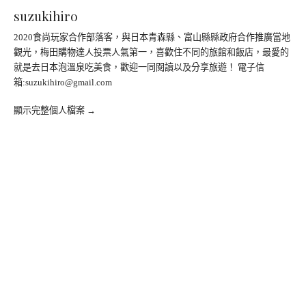
suzukihiro
2020食尚玩家合作部落客，與日本青森縣、富山縣縣政府合作推廣當地
觀光，梅田購物達人投票人氣第一，喜歡住不同的旅館和飯店，最愛的
就是去日本泡溫泉吃美食，歡迎一同閱讀以及分享旅遊！ 電子信
箱:
suzukihiro@gmail.com
顯示完整個人檔案 →