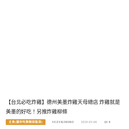
【台北必吃炸雞】德州美墨炸雞天母總店 炸雞就是
美墨的好吃！另推炸雞柳條
主食(讓你吃飽飽就點我)
SUZUKIHIRO
2020-03-06
0