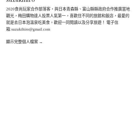
2020食尚玩家合作部落客，與日本青森縣、富山縣縣政府合作推廣當地
觀光，梅田購物達人投票人氣第一，喜歡住不同的旅館和飯店，最愛的
就是去日本泡溫泉吃美食，歡迎一同閱讀以及分享旅遊！ 電子信
箱:
suzukihiro@gmail.com
顯示完整個人檔案 →