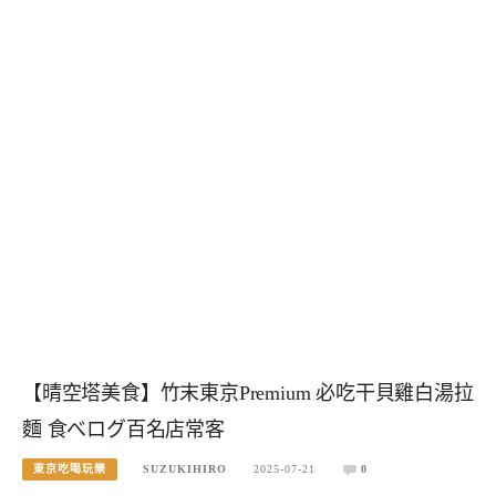
【晴空塔美食】竹末東京Premium 必吃干貝雞白湯拉
麵 食べログ百名店常客
東京吃喝玩樂
SUZUKIHIRO
2025-07-21
0