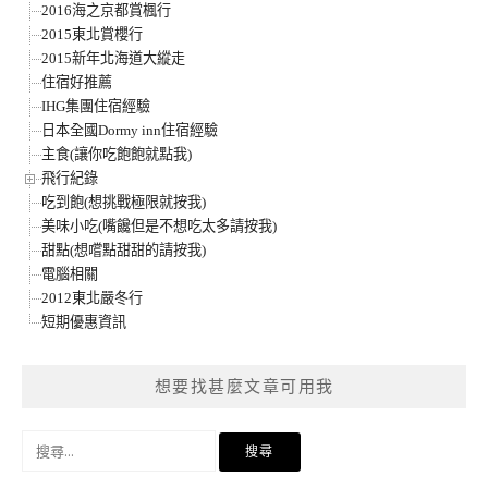
2016海之京都賞楓行
2015東北賞櫻行
2015新年北海道大縱走
住宿好推薦
IHG集團住宿經驗
日本全國Dormy inn住宿經驗
主食(讓你吃飽飽就點我)
飛行紀錄
吃到飽(想挑戰極限就按我)
美味小吃(嘴饞但是不想吃太多請按我)
甜點(想嚐點甜甜的請按我)
電腦相關
2012東北嚴冬行
短期優惠資訊
想要找甚麼文章可用我
搜
尋