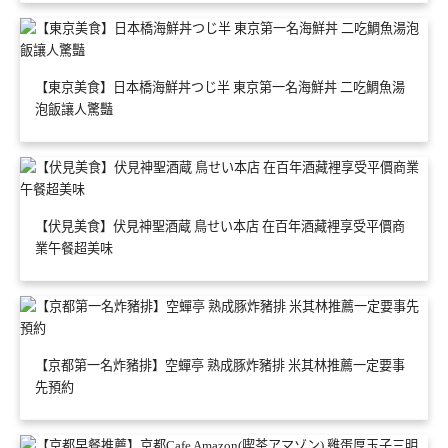
【東京美食】日本橋海鮮丼つじ半 東京第一名海鮮丼 二吃鯛魚湯
泡飯讓人驚豔
【伏見美食】伏見神聖酒蔵 鳥せい本店 在百年酒藏裡享受平價商
業午餐超美味
【京都第一名炸豬排】空蟬亭 熟成豚炸豬排 米其林推薦一定要事
先預約