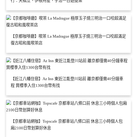
行：天橋立、伊根舟屋、宇治一日遊提案
【京都咖啡廳】喫茶 La Madrague 極厚玉子燒三明治一口咬超滿足
復古昭和風喫茶店
【近江八幡住宿】Az Inn 東近江能登川站前 離京都僅需40分鐘車
程 賞櫻季入住1300台幣有找
【京都車站網咖】Topscafe 京都車站八條口前 休息三小時個人包
廂2100日幣划算好休息