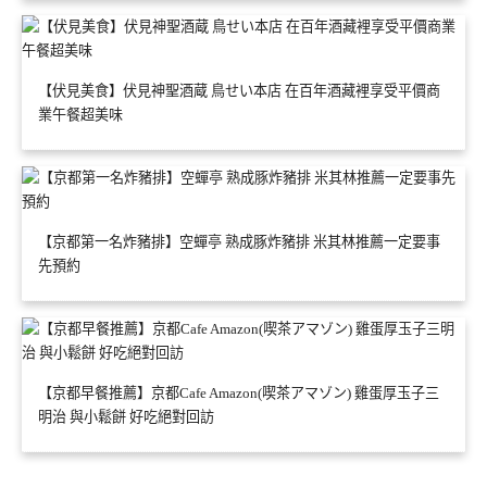
【伏見美食】伏見神聖酒蔵 鳥せい本店 在百年酒藏裡享受平價商
業午餐超美味
【京都第一名炸豬排】空蟬亭 熟成豚炸豬排 米其林推薦一定要事
先預約
【京都早餐推薦】京都Cafe Amazon(喫茶アマゾン) 雞蛋厚玉子三
明治 與小鬆餅 好吃絕對回訪