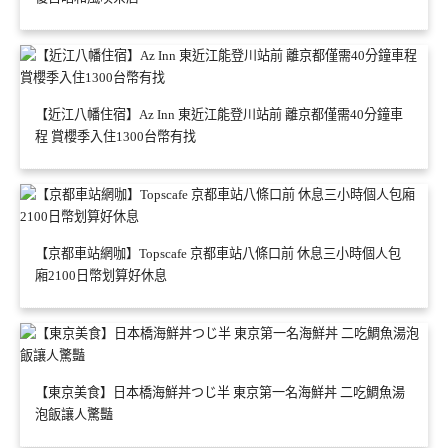
【近江八幡住宿】Az Inn 東近江能登川站前 離京都僅需40分鐘車
程 賞櫻季入住1300台幣有找
【京都車站網咖】Topscafe 京都車站八條口前 休息三小時個人包
廂2100日幣划算好休息
【東京美食】日本橋海鮮丼つじ半 東京第一名海鮮丼 二吃鯛魚湯
泡飯讓人驚豔