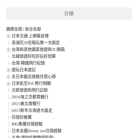
分類
展開全部
|
收合全部
日本交通.上網看這裡
澎湖花火吃喝玩樂一次搞定
台灣和其他國家旅遊與3C開箱
北越旅遊好吃好玩好划算
台灣-韓國飛行紀錄
遊玩日本遊記
全日本飯店旅館住宿心得
日本航空JGC修行相關
北歐旅遊和飛行記錄
2016海之京都賞楓行
2015東北賞櫻行
2015新年北海道大縱走
住宿好推薦
IHG集團住宿經驗
日本全國Dormy inn住宿經驗
主食(讓你吃飽飽就點我)