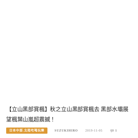
【立山黑部賞楓】秋之立山黑部賞楓去 黑部水壩展
望楓葉山嵐超震撼！
日本中部.北陸吃喝玩樂
SUZUKIHIRO
2019-11-05
1