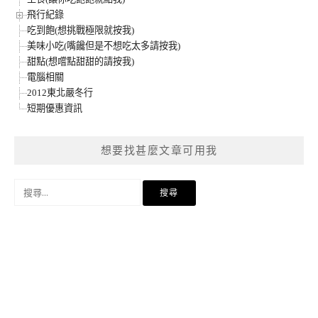
飛行紀錄
吃到飽(想挑戰極限就按我)
美味小吃(嘴饞但是不想吃太多請按我)
甜點(想嚐點甜甜的請按我)
電腦相關
2012東北嚴冬行
短期優惠資訊
想要找甚麼文章可用我
搜
尋
關
鍵
字: