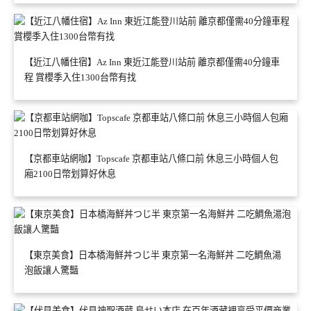
【近江八幡住宿】Az Inn 東近江能登川站前 離京都僅需40分鐘車
程 賞櫻季入住1300台幣有找
【京都車站網咖】Topscafe 京都車站八條口前 休息三小時個人包
廂2100日幣划算好休息
【東京美食】日本橋海鮮丼つじ半 東京第一名海鮮丼 二吃鯛魚湯
泡飯讓人驚豔