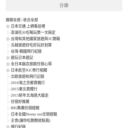
分類
展開全部
|
收合全部
日本交通.上網看這裡
澎湖花火吃喝玩樂一次搞定
台灣和其他國家旅遊與3C開箱
北越旅遊好吃好玩好划算
台灣-韓國飛行紀錄
遊玩日本遊記
全日本飯店旅館住宿心得
日本航空JGC修行相關
北歐旅遊和飛行記錄
2016海之京都賞楓行
2015東北賞櫻行
2015新年北海道大縱走
住宿好推薦
IHG集團住宿經驗
日本全國Dormy inn住宿經驗
主食(讓你吃飽飽就點我)
飛行紀錄