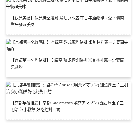
【伏見美食】伏見神聖酒蔵 鳥せい本店 在百年酒藏裡享受平價商
業午餐超美味
【京都第一名炸豬排】空蟬亭 熟成豚炸豬排 米其林推薦一定要事
先預約
【京都早餐推薦】京都Cafe Amazon(喫茶アマゾン) 雞蛋厚玉子三
明治 與小鬆餅 好吃絕對回訪