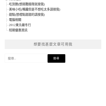
吃到飽(想挑戰極限就按我)
美味小吃(嘴饞但是不想吃太多請按我)
甜點(想嚐點甜甜的請按我)
電腦相關
2012東北嚴冬行
短期優惠資訊
想要找甚麼文章可用我
搜
尋
關
鍵
字: