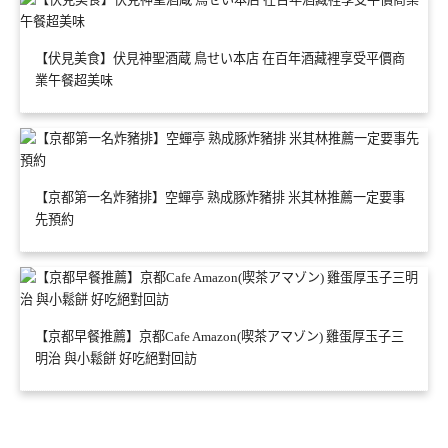
【伏見美食】伏見神聖酒蔵 鳥せい本店 在百年酒藏裡享受平價商
業午餐超美味
【京都第一名炸豬排】空蟬亭 熟成豚炸豬排 米其林推薦一定要事
先預約
【京都早餐推薦】京都Cafe Amazon(喫茶アマゾン) 雞蛋厚玉子三
明治 與小鬆餅 好吃絕對回訪