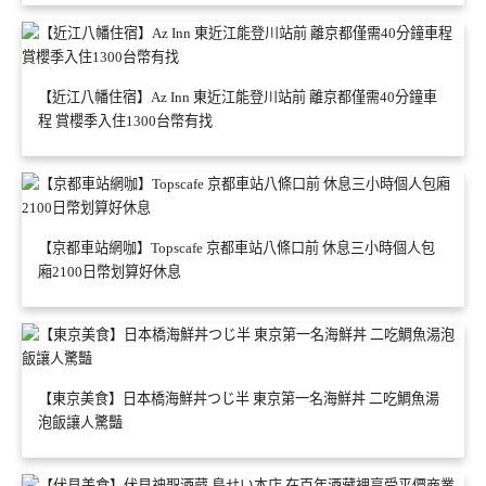
【近江八幡住宿】Az Inn 東近江能登川站前 離京都僅需40分鐘車
程 賞櫻季入住1300台幣有找
【京都車站網咖】Topscafe 京都車站八條口前 休息三小時個人包
廂2100日幣划算好休息
【東京美食】日本橋海鮮丼つじ半 東京第一名海鮮丼 二吃鯛魚湯
泡飯讓人驚豔