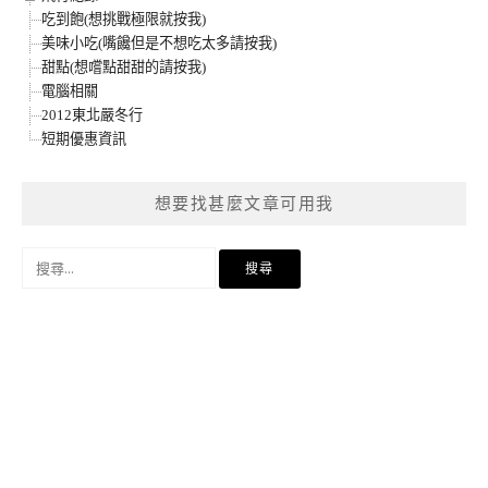
吃到飽(想挑戰極限就按我)
美味小吃(嘴饞但是不想吃太多請按我)
甜點(想嚐點甜甜的請按我)
電腦相關
2012東北嚴冬行
短期優惠資訊
想要找甚麼文章可用我
搜
尋
關
鍵
字: