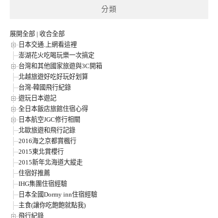
分類
展開全部
|
收合全部
日本交通.上網看這裡
澎湖花火吃喝玩樂一次搞定
台灣和其他國家旅遊與3C開箱
北越旅遊好吃好玩好划算
台灣-韓國飛行紀錄
遊玩日本遊記
全日本飯店旅館住宿心得
日本航空JGC修行相關
北歐旅遊和飛行記錄
2016海之京都賞楓行
2015東北賞櫻行
2015新年北海道大縱走
住宿好推薦
IHG集團住宿經驗
日本全國Dormy inn住宿經驗
主食(讓你吃飽飽就點我)
飛行紀錄