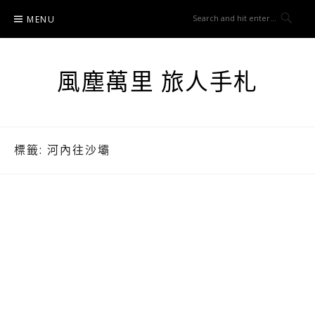
Skip
MENU
to
content
風塵萬里 旅人手札
標籤:
河內往沙壩