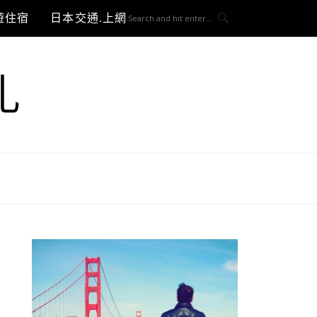
遊住宿
日本交通.上網與3C開箱
札