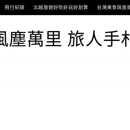
飛行紀錄
北越旅遊好吃好玩好划算
台灣美食與旅
風塵萬里 旅人手