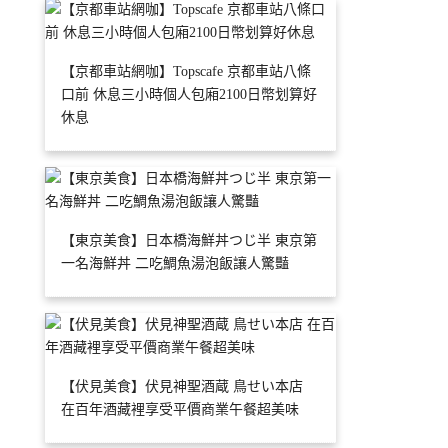
【京都車站網咖】Topscafe 京都車站八條
口前 休息三小時個人包廂2100日幣划算好
休息
【東京美食】日本橋海鮮丼つじ半 東京第
一名海鮮丼 二吃鯛魚湯泡飯讓人驚豔
【伏見美食】伏見神聖酒蔵 鳥せい本店
在百年酒藏裡享受平價商業午餐超美味