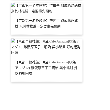
【京都第一名炸豬排】空蟬亭 熟成豚炸豬
排 米其林推薦一定要事先預約
【京都早餐推薦】京都Cafe Amazon(喫茶
アマゾン) 雞蛋厚玉子三明治 與小鬆餅 好
吃絕對回訪