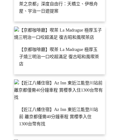
茶之京都」深度自由行：天橋立、伊根舟
屋、宇治一日遊提案
【京都咖啡廳】喫茶 La Madrague 極厚玉
子燒三明治一口咬超滿足 復古昭和風喫茶
店
【近江八幡住宿】Az Inn 東近江能登川站
前 離京都僅需40分鐘車程 賞櫻季入住
1300台幣有找