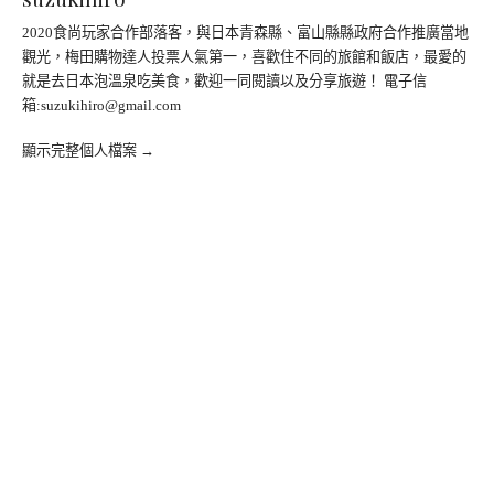
2020食尚玩家合作部落客，與日本青森縣、富山縣縣政府合作推廣當地
觀光，梅田購物達人投票人氣第一，喜歡住不同的旅館和飯店，最愛的
就是去日本泡溫泉吃美食，歡迎一同閱讀以及分享旅遊！ 電子信
箱:
suzukihiro@gmail.com
顯示完整個人檔案 →