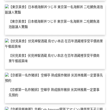
【東京美食】日本橋海鮮丼つじ半 東京第一名海鮮丼 二吃鯛魚湯
泡飯讓人驚豔
【伏見美食】伏見神聖酒蔵 鳥せい本店 在百年酒藏裡享受平價商
業午餐超美味
【京都第一名炸豬排】空蟬亭 熟成豚炸豬排 米其林推薦一定要事
先預約