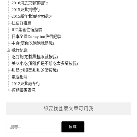
2016海之京都賞楓行
2015東北賞櫻行
2015新年北海道大縱走
住宿好推薦
IHG集團住宿經驗
日本全國Dormy inn住宿經驗
主食(讓你吃飽飽就點我)
飛行紀錄
吃到飽(想挑戰極限就按我)
美味小吃(嘴饞但是不想吃太多請按我)
甜點(想嚐點甜甜的請按我)
電腦相關
2012東北嚴冬行
短期優惠資訊
想要找甚麼文章可用我
搜
尋