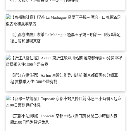
行：天橋立、伊根舟屋、宇治一日遊提案
【京都咖啡廳】喫茶 La Madrague 極厚玉子燒三明治一口咬超滿足
復古昭和風喫茶店
【近江八幡住宿】Az Inn 東近江能登川站前 離京都僅需40分鐘車
程 賞櫻季入住1300台幣有找
【京都車站網咖】Topscafe 京都車站八條口前 休息三小時個人包
廂2100日幣划算好休息