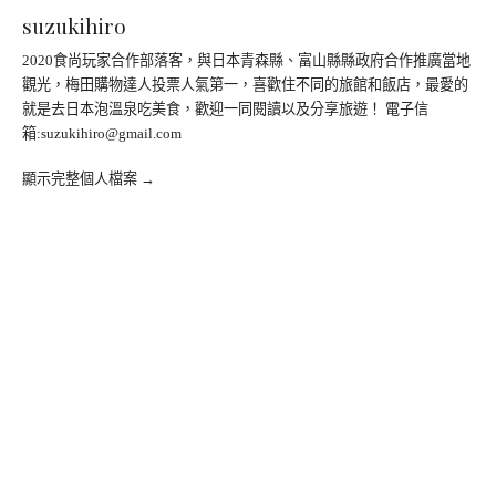
suzukihiro
2020食尚玩家合作部落客，與日本青森縣、富山縣縣政府合作推廣當地
觀光，梅田購物達人投票人氣第一，喜歡住不同的旅館和飯店，最愛的
就是去日本泡溫泉吃美食，歡迎一同閱讀以及分享旅遊！ 電子信
箱:
suzukihiro@gmail.com
顯示完整個人檔案 →