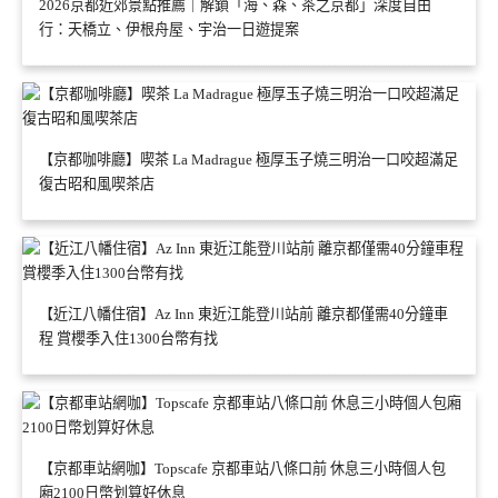
2026京都近郊景點推薦｜解鎖「海、森、茶之京都」深度自由
行：天橋立、伊根舟屋、宇治一日遊提案
【京都咖啡廳】喫茶 La Madrague 極厚玉子燒三明治一口咬超滿足
復古昭和風喫茶店
【近江八幡住宿】Az Inn 東近江能登川站前 離京都僅需40分鐘車
程 賞櫻季入住1300台幣有找
【京都車站網咖】Topscafe 京都車站八條口前 休息三小時個人包
廂2100日幣划算好休息