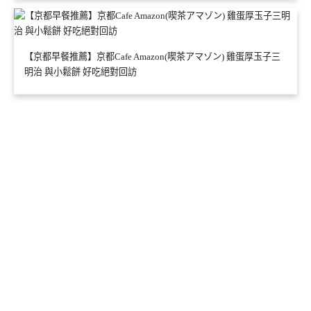
【京都早餐推薦】京都Cafe Amazon(喫茶アマゾン) 雞蛋厚玉子三
明治 與小鬆餅 好吃絕對回訪