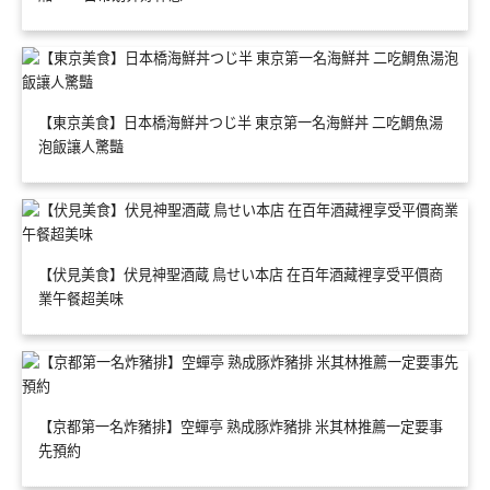
【東京美食】日本橋海鮮丼つじ半 東京第一名海鮮丼 二吃鯛魚湯
泡飯讓人驚豔
【伏見美食】伏見神聖酒蔵 鳥せい本店 在百年酒藏裡享受平價商
業午餐超美味
【京都第一名炸豬排】空蟬亭 熟成豚炸豬排 米其林推薦一定要事
先預約