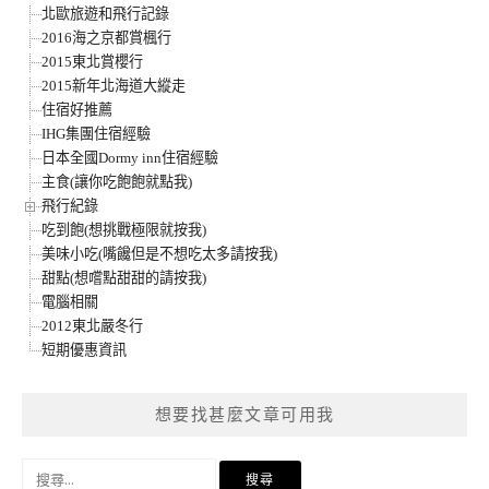
北歐旅遊和飛行記錄
2016海之京都賞楓行
2015東北賞櫻行
2015新年北海道大縱走
住宿好推薦
IHG集團住宿經驗
日本全國Dormy inn住宿經驗
主食(讓你吃飽飽就點我)
飛行紀錄
吃到飽(想挑戰極限就按我)
美味小吃(嘴饞但是不想吃太多請按我)
甜點(想嚐點甜甜的請按我)
電腦相關
2012東北嚴冬行
短期優惠資訊
想要找甚麼文章可用我
搜