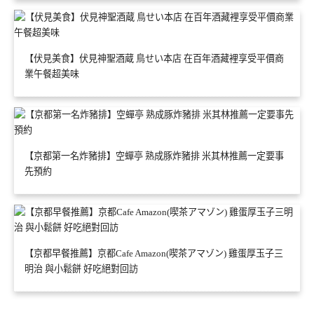
【伏見美食】伏見神聖酒蔵 鳥せい本店 在百年酒藏裡享受平價商
業午餐超美味
【京都第一名炸豬排】空蟬亭 熟成豚炸豬排 米其林推薦一定要事
先預約
【京都早餐推薦】京都Cafe Amazon(喫茶アマゾン) 雞蛋厚玉子三
明治 與小鬆餅 好吃絕對回訪