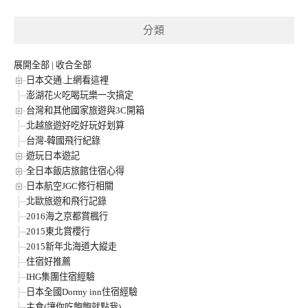
分類
展開全部
|
收合全部
日本交通.上網看這裡
澎湖花火吃喝玩樂一次搞定
台灣和其他國家旅遊與3C開箱
北越旅遊好吃好玩好划算
台灣-韓國飛行紀錄
遊玩日本遊記
全日本飯店旅館住宿心得
日本航空JGC修行相關
北歐旅遊和飛行記錄
2016海之京都賞楓行
2015東北賞櫻行
2015新年北海道大縱走
住宿好推薦
IHG集團住宿經驗
日本全國Dormy inn住宿經驗
主食(讓你吃飽飽就點我)