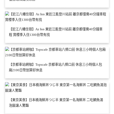
【近江八幡住宿】Az Inn 東近江能登川站前 離京都僅需40分鐘車
程 賞櫻季入住1300台幣有找
【京都車站網咖】Topscafe 京都車站八條口前 休息三小時個人包
廂2100日幣划算好休息
【東京美食】日本橋海鮮丼つじ半 東京第一名海鮮丼 二吃鯛魚湯
泡飯讓人驚豔