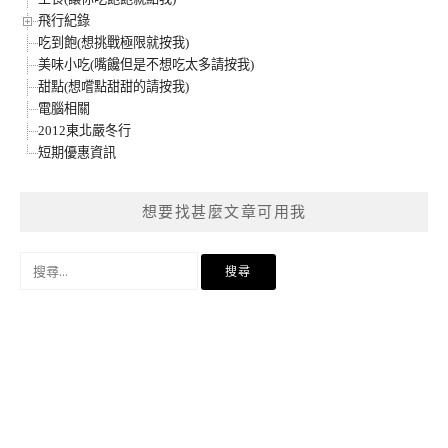
飛行紀錄
吃到飽(想挑戰極限就按我)
美味小吃(嘴饞但是不想吃太多請按我)
甜點(想嚐點甜甜的請按我)
電腦相關
2012東北嚴冬行
短期優惠資訊
想要找甚麼文章可用我
搜
尋
關
鍵
字: