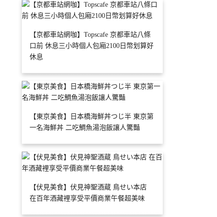
【京都車站網咖】Topscafe 京都車站八條
口前 休息三小時個人包廂2100日幣划算好
休息
【東京美食】日本橋海鮮丼つじ半 東京第
一名海鮮丼 二吃鯛魚湯泡飯讓人驚豔
【伏見美食】伏見神聖酒蔵 鳥せい本店
在百年酒藏裡享受平價商業午餐超美味