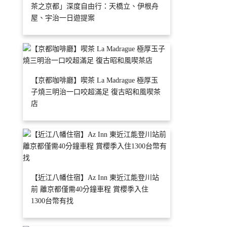
茶之京都」深度自由行：天橋立、伊根舟
屋、宇治一日遊提案
【京都咖啡廳】喫茶 La Madrague 極厚玉
子燒三明治一口咬超滿足 復古昭和風喫茶
店
【近江八幡住宿】Az Inn 東近江能登川站
前 離京都僅需40分鐘車程 賞櫻季入住
1300台幣有找