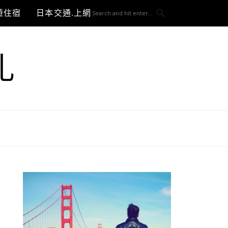
遊住宿
日本交通.上網與3C開箱
札