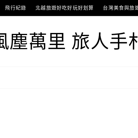
飛行紀錄
北越旅遊好吃好玩好划算
台灣美食與旅
風塵萬里 旅人手