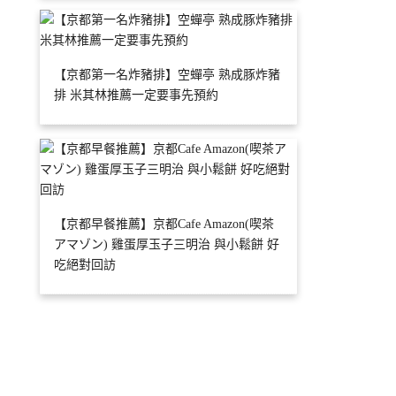
【京都第一名炸豬排】空蟬亭 熟成豚炸豬
排 米其林推薦一定要事先預約
【京都早餐推薦】京都Cafe Amazon(喫茶
アマゾン) 雞蛋厚玉子三明治 與小鬆餅 好
吃絕對回訪