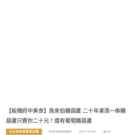
【板橋府中美食】鳥來伯糖葫蘆 二十年凍漲一串糖
葫蘆只賣你二十元！還有葡萄糖葫蘆
台北美食推薦看這邊
SUZUKIHIRO
2021-04-09
0