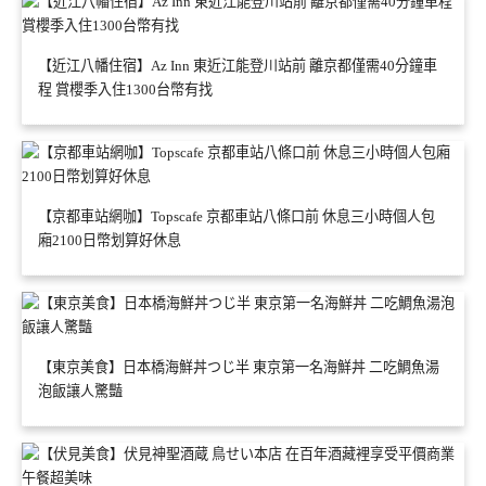
【近江八幡住宿】Az Inn 東近江能登川站前 離京都僅需40分鐘車
程 賞櫻季入住1300台幣有找
【京都車站網咖】Topscafe 京都車站八條口前 休息三小時個人包
廂2100日幣划算好休息
【東京美食】日本橋海鮮丼つじ半 東京第一名海鮮丼 二吃鯛魚湯
泡飯讓人驚豔