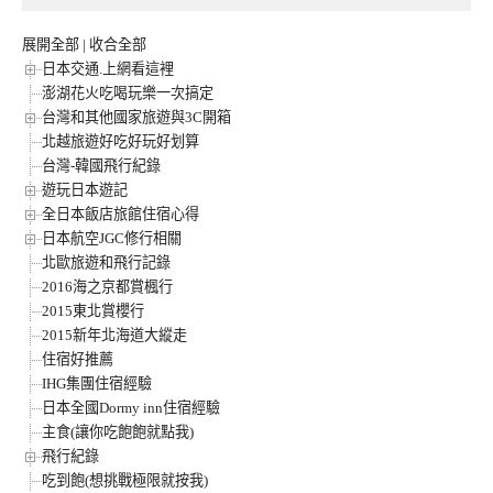
展開全部
|
收合全部
日本交通.上網看這裡
澎湖花火吃喝玩樂一次搞定
台灣和其他國家旅遊與3C開箱
北越旅遊好吃好玩好划算
台灣-韓國飛行紀錄
遊玩日本遊記
全日本飯店旅館住宿心得
日本航空JGC修行相關
北歐旅遊和飛行記錄
2016海之京都賞楓行
2015東北賞櫻行
2015新年北海道大縱走
住宿好推薦
IHG集團住宿經驗
日本全國Dormy inn住宿經驗
主食(讓你吃飽飽就點我)
飛行紀錄
吃到飽(想挑戰極限就按我)