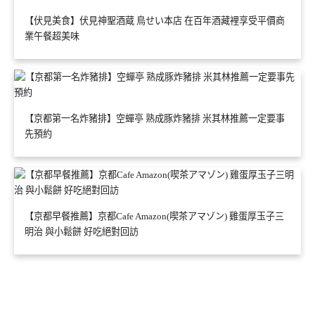
【伏見美食】伏見神聖酒蔵 鳥せい本店 在百年酒藏裡享受平價商
業午餐超美味
【京都第一名炸豬排】空蟬亭 熟成豚炸豬排 米其林推薦一定要事
先預約
【京都早餐推薦】京都Cafe Amazon(喫茶アマゾン) 雞蛋厚玉子三
明治 與小鬆餅 好吃絕對回訪