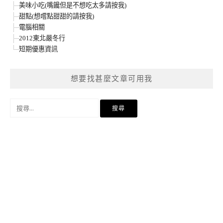
美味小吃(嘴饞但是不想吃太多請按我)
甜點(想嚐點甜甜的請按我)
電腦相關
2012東北嚴冬行
短期優惠資訊
想要找甚麼文章可用我
搜
尋
關
鍵
字: