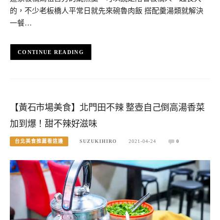
的，不少老板橋人平常日就先來碗魯肉飯 搭配羹湯類就解決
一餐…
CONTINUE READING
【黃石市場美食】北門田不辣 整壺自己倒高湯香菜
加到爆！甜不辣好滋味
台北美食推薦看這邊
SUZUKIHIRO
2021-04-24
0