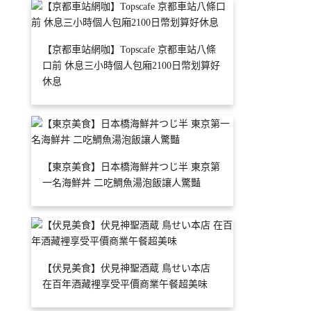
【京都車站網咖】Topscafe 京都車站八條
口前 休息三小時個人包廂2100日幣划算好
休息
【東京美食】日本橋海鮮丼つじ半 東京第
一名海鮮丼 二吃鯛魚湯泡飯讓人驚豔
【伏見美食】伏見神聖酒蔵 鳥せい本店
在百年酒藏裡享受平價商業午餐超美味