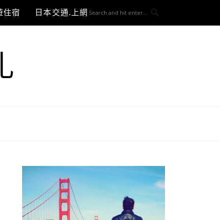
遊住宿
日本交通.上網與3C開箱
札