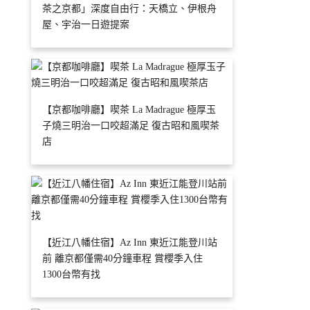
茶之京都」深度自由行：天橋立、伊根舟
屋、宇治一日遊提案
【京都咖啡廳】喫茶 La Madrague 極厚玉
子燒三明治一口咬超滿足 復古昭和風喫茶
店
【近江八幡住宿】Az Inn 東近江能登川站
前 離京都僅需40分鐘車程 賞櫻季入住
1300台幣有找