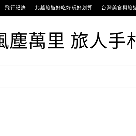
飛行紀錄
北越旅遊好吃好玩好划算
台灣美食與旅
風塵萬里 旅人手