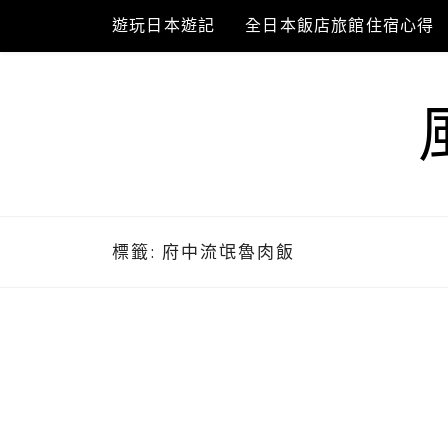
Skip
遊玩日本遊記
全日本飯店旅館住宿心得
to
content
標籤:
府中流氓魯肉飯