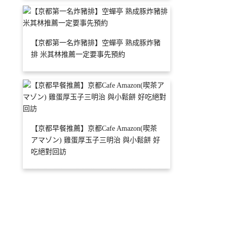
【京都第一名炸豬排】空蟬亭 熟成豚炸豬
排 米其林推薦一定要事先預約
【京都早餐推薦】京都Cafe Amazon(喫茶
アマゾン) 雞蛋厚玉子三明治 與小鬆餅 好
吃絕對回訪