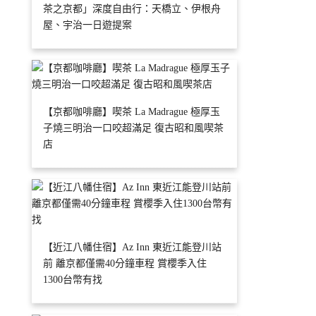
茶之京都」深度自由行：天橋立、伊根舟
屋、宇治一日遊提案
【京都咖啡廳】喫茶 La Madrague 極厚玉
子燒三明治一口咬超滿足 復古昭和風喫茶
店
【近江八幡住宿】Az Inn 東近江能登川站
前 離京都僅需40分鐘車程 賞櫻季入住
1300台幣有找