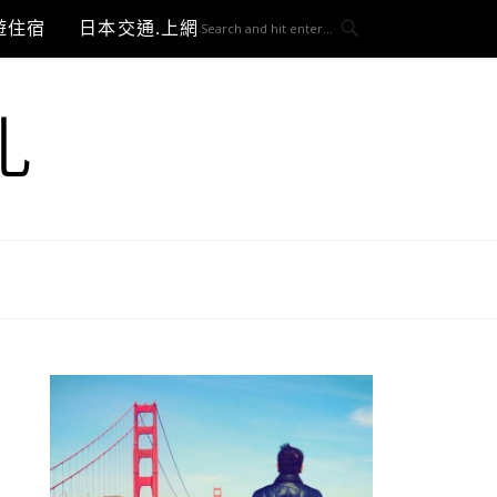
遊住宿
日本交通.上網與3C開箱
札