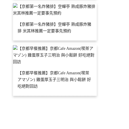
【京都第一名炸豬排】空蟬亭 熟成豚炸豬
排 米其林推薦一定要事先預約
【京都早餐推薦】京都Cafe Amazon(喫茶
アマゾン) 雞蛋厚玉子三明治 與小鬆餅 好
吃絕對回訪