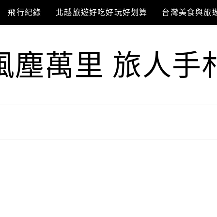
飛行紀錄
北越旅遊好吃好玩好划算
台灣美食與旅
風塵萬里 旅人手