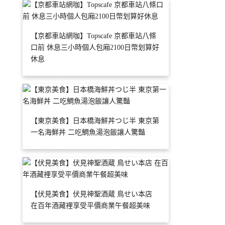
【京都車站網咖】Topscafe 京都車站八條
口前 休息三小時個人包廂2100日幣划算好
休息
【東京美食】日本橋海鮮丼つじ半 東京第
一名海鮮丼 二吃鯛魚湯泡飯讓人驚豔
【伏見美食】伏見神聖酒蔵 鳥せい本店
在百年酒藏裡享受平價商業午餐超美味