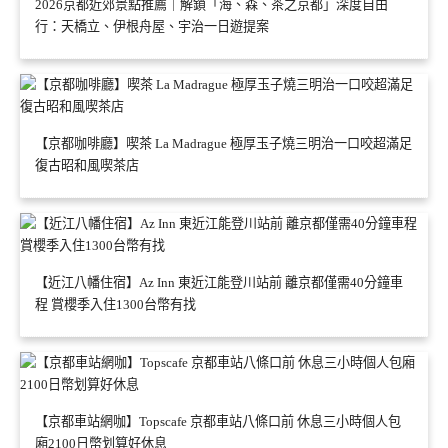
2026京都近郊景點推薦｜解鎖「海、森、茶之京都」深度自由
行：天橋立、伊根舟屋、宇治一日遊提案
【京都咖啡廳】喫茶 La Madrague 極厚玉子燒三明治一口咬超滿足
復古昭和風喫茶店
【近江八幡住宿】Az Inn 東近江能登川站前 離京都僅需40分鐘車
程 賞櫻季入住1300台幣有找
【京都車站網咖】Topscafe 京都車站八條口前 休息三小時個人包
廂2100日幣划算好休息