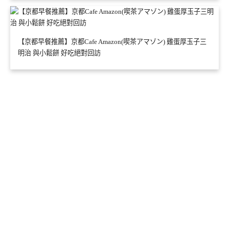
【京都早餐推薦】京都Cafe Amazon(喫茶アマゾン) 雞蛋厚玉子三
明治 與小鬆餅 好吃絕對回訪