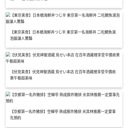
【東京美食】日本橋海鮮丼つじ半 東京第一名海鮮丼 二吃鯛魚湯
泡飯讓人驚豔
【伏見美食】伏見神聖酒蔵 鳥せい本店 在百年酒藏裡享受平價商
業午餐超美味
【京都第一名炸豬排】空蟬亭 熟成豚炸豬排 米其林推薦一定要事
先預約