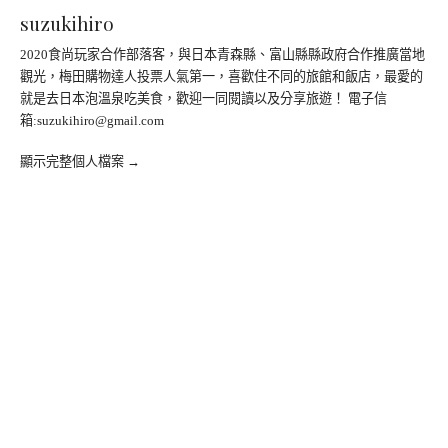
suzukihiro
2020食尚玩家合作部落客，與日本青森縣、富山縣縣政府合作推廣當地
觀光，梅田購物達人投票人氣第一，喜歡住不同的旅館和飯店，最愛的
就是去日本泡溫泉吃美食，歡迎一同閱讀以及分享旅遊！ 電子信
箱:
suzukihiro@gmail.com
顯示完整個人檔案 →