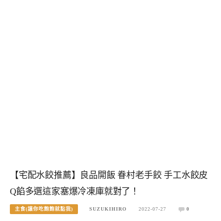
【宅配水餃推薦】良品開飯 眷村老手餃 手工水餃皮
Q餡多選這家塞爆冷凍庫就對了！
主食(讓你吃飽飽就點我)
SUZUKIHIRO
2022-07-27
0