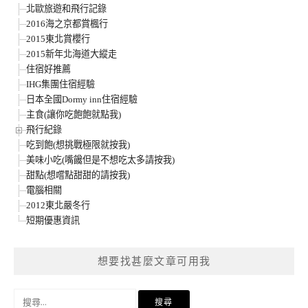
北歐旅遊和飛行記錄
2016海之京都賞楓行
2015東北賞櫻行
2015新年北海道大縱走
住宿好推薦
IHG集團住宿經驗
日本全國Dormy inn住宿經驗
主食(讓你吃飽飽就點我)
飛行紀錄
吃到飽(想挑戰極限就按我)
美味小吃(嘴饞但是不想吃太多請按我)
甜點(想嚐點甜甜的請按我)
電腦相關
2012東北嚴冬行
短期優惠資訊
想要找甚麼文章可用我
搜