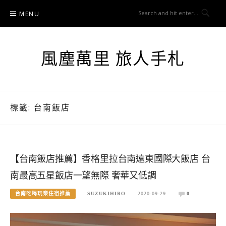
Skip
MENU
to
content
風塵萬里 旅人手札
標籤:
台南飯店
【台南飯店推薦】香格里拉台南遠東國際大飯店 台
南最高五星飯店一望無際 奢華又低調
台南吃喝玩樂住宿推薦
SUZUKIHIRO
2020-09-29
0