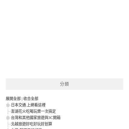
分類
展開全部
|
收合全部
日本交通.上網看這裡
澎湖花火吃喝玩樂一次搞定
台灣和其他國家旅遊與3C開箱
北越旅遊好吃好玩好划算