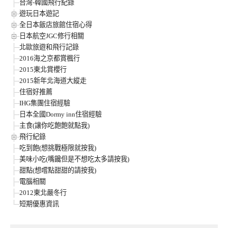
台灣-韓國飛行紀錄
遊玩日本遊記
全日本飯店旅館住宿心得
日本航空JGC修行相關
北歐旅遊和飛行記錄
2016海之京都賞楓行
2015東北賞櫻行
2015新年北海道大縱走
住宿好推薦
IHG集團住宿經驗
日本全國Dormy inn住宿經驗
主食(讓你吃飽飽就點我)
飛行紀錄
吃到飽(想挑戰極限就按我)
美味小吃(嘴饞但是不想吃太多請按我)
甜點(想嚐點甜甜的請按我)
電腦相關
2012東北嚴冬行
短期優惠資訊