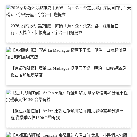
2026京都近郊景點推薦｜解鎖「海、森、茶之京都」深度自由
行：天橋立、伊根舟屋、宇治一日遊提案
【京都咖啡廳】喫茶 La Madrague 極厚玉子燒三明治一口咬超滿足
復古昭和風喫茶店
【近江八幡住宿】Az Inn 東近江能登川站前 離京都僅需40分鐘車
程 賞櫻季入住1300台幣有找