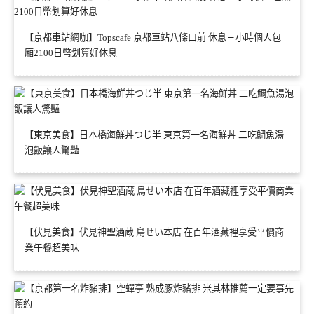
【京都車站網咖】Topscafe 京都車站八條口前 休息三小時個人包
廂2100日幣划算好休息
【東京美食】日本橋海鮮丼つじ半 東京第一名海鮮丼 二吃鯛魚湯
泡飯讓人驚豔
【伏見美食】伏見神聖酒蔵 鳥せい本店 在百年酒藏裡享受平價商
業午餐超美味