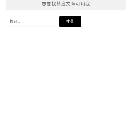
想要找甚麼文章可用我
搜
尋
關
鍵
字: