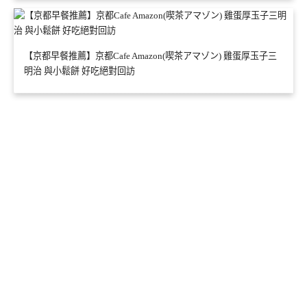
【京都早餐推薦】京都Cafe Amazon(喫茶アマゾン) 雞蛋厚玉子三
明治 與小鬆餅 好吃絕對回訪