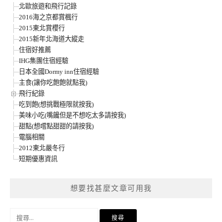
北歐旅遊和飛行記錄
2016海之京都賞楓行
2015東北賞櫻行
2015新年北海道大縱走
住宿好推薦
IHG集團住宿經驗
日本全國Dormy inn住宿經驗
主食(讓你吃飽飽就點我)
飛行紀錄
吃到飽(想挑戰極限就按我)
美味小吃(嘴饞但是不想吃太多請按我)
甜點(想嚐點甜甜的請按我)
電腦相關
2012東北嚴冬行
短期優惠資訊
想要找甚麼文章可用我
搜