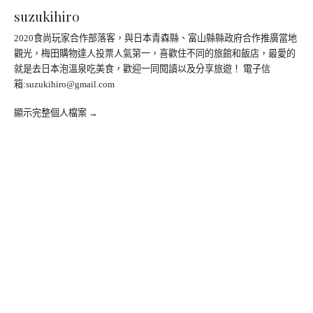
suzukihiro
2020食尚玩家合作部落客，與日本青森縣、富山縣縣政府合作推廣當地
觀光，梅田購物達人投票人氣第一，喜歡住不同的旅館和飯店，最愛的
就是去日本泡溫泉吃美食，歡迎一同閱讀以及分享旅遊！ 電子信
箱:
suzukihiro@gmail.com
顯示完整個人檔案 →