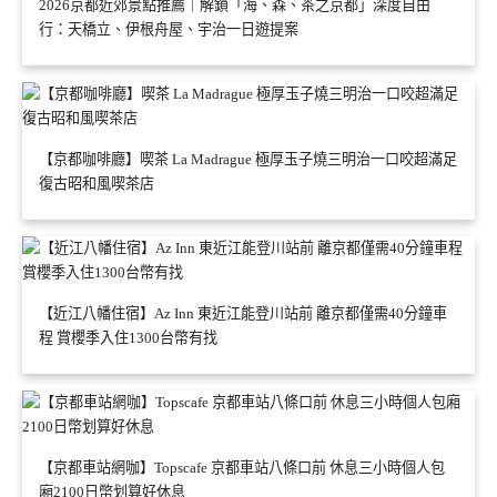
2026京都近郊景點推薦｜解鎖「海、森、茶之京都」深度自由
行：天橋立、伊根舟屋、宇治一日遊提案
【京都咖啡廳】喫茶 La Madrague 極厚玉子燒三明治一口咬超滿足
復古昭和風喫茶店
【近江八幡住宿】Az Inn 東近江能登川站前 離京都僅需40分鐘車
程 賞櫻季入住1300台幣有找
【京都車站網咖】Topscafe 京都車站八條口前 休息三小時個人包
廂2100日幣划算好休息