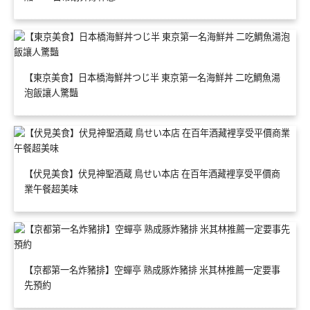
【東京美食】日本橋海鮮丼つじ半 東京第一名海鮮丼 二吃鯛魚湯
泡飯讓人驚豔
【伏見美食】伏見神聖酒蔵 鳥せい本店 在百年酒藏裡享受平價商
業午餐超美味
【京都第一名炸豬排】空蟬亭 熟成豚炸豬排 米其林推薦一定要事
先預約