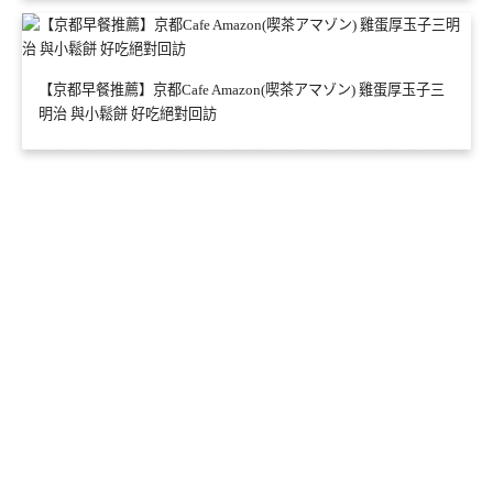
【京都早餐推薦】京都Cafe Amazon(喫茶アマゾン) 雞蛋厚玉子三
明治 與小鬆餅 好吃絕對回訪