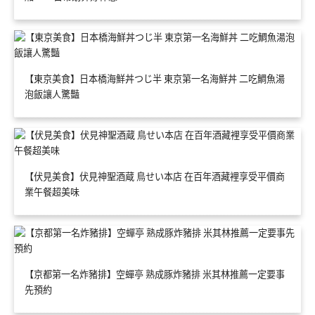
【東京美食】日本橋海鮮丼つじ半 東京第一名海鮮丼 二吃鯛魚湯
泡飯讓人驚豔
【伏見美食】伏見神聖酒蔵 鳥せい本店 在百年酒藏裡享受平價商
業午餐超美味
【京都第一名炸豬排】空蟬亭 熟成豚炸豬排 米其林推薦一定要事
先預約