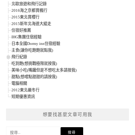
北歐旅遊和飛行記錄
2016海之京都賞楓行
2015東北賞櫻行
2015新年北海道大縱走
住宿好推薦
IHG集團住宿經驗
日本全國Dormy inn住宿經驗
主食(讓你吃飽飽就點我)
飛行紀錄
吃到飽(想挑戰極限就按我)
美味小吃(嘴饞但是不想吃太多請按我)
甜點(想嚐點甜甜的請按我)
電腦相關
2012東北嚴冬行
短期優惠資訊
想要找甚麼文章可用我
搜