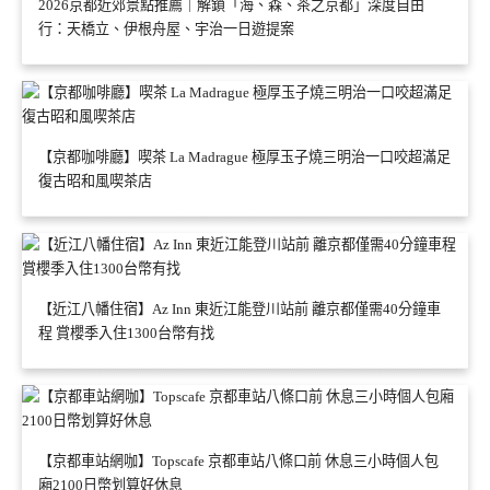
2026京都近郊景點推薦｜解鎖「海、森、茶之京都」深度自由
行：天橋立、伊根舟屋、宇治一日遊提案
【京都咖啡廳】喫茶 La Madrague 極厚玉子燒三明治一口咬超滿足
復古昭和風喫茶店
【近江八幡住宿】Az Inn 東近江能登川站前 離京都僅需40分鐘車
程 賞櫻季入住1300台幣有找
【京都車站網咖】Topscafe 京都車站八條口前 休息三小時個人包
廂2100日幣划算好休息