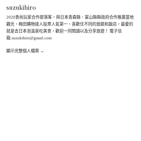
suzukihiro
2020食尚玩家合作部落客，與日本青森縣、富山縣縣政府合作推廣當地
觀光，梅田購物達人投票人氣第一，喜歡住不同的旅館和飯店，最愛的
就是去日本泡溫泉吃美食，歡迎一同閱讀以及分享旅遊！ 電子信
箱:
suzukihiro@gmail.com
顯示完整個人檔案 →