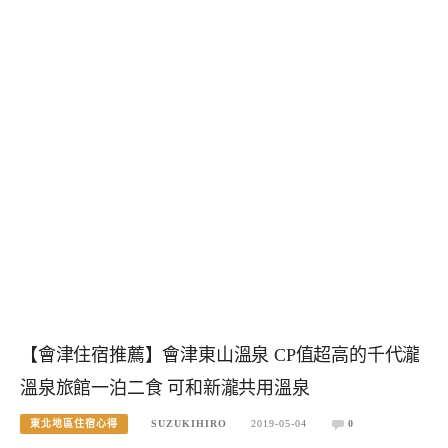
【會津住宿推薦】會津東山溫泉 CP值超高的千代瀧
溫泉旅館一泊二食 可和新瀧共用溫泉
東北地區住宿心得
SUZUKIHIRO
2019-05-04
0