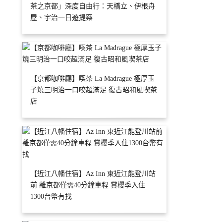
茶之京都」深度自由行：天橋立、伊根舟
屋、宇治一日遊提案
【京都咖啡廳】喫茶 La Madrague 極厚玉
子燒三明治一口咬超滿足 復古昭和風喫茶
店
【近江八幡住宿】Az Inn 東近江能登川站
前 離京都僅需40分鐘車程 賞櫻季入住
1300台幣有找