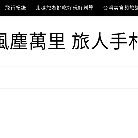
飛行紀錄
北越旅遊好吃好玩好划算
台灣美食與旅
風塵萬里 旅人手