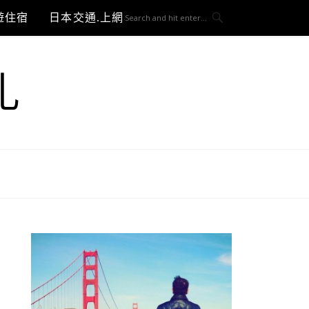
遊住宿
日本交通.上網與3C開箱
札