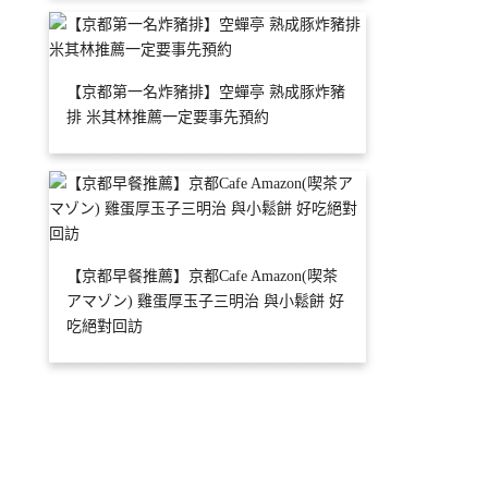
【京都第一名炸豬排】空蟬亭 熟成豚炸豬
排 米其林推薦一定要事先預約
【京都早餐推薦】京都Cafe Amazon(喫茶
アマゾン) 雞蛋厚玉子三明治 與小鬆餅 好
吃絕對回訪