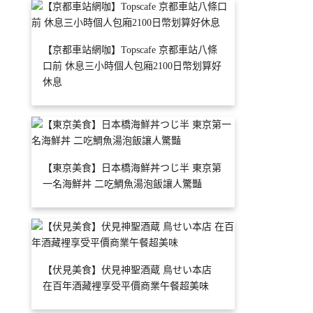
【京都車站網咖】Topscafe 京都車站八條
口前 休息三小時個人包廂2100日幣划算好
休息
【東京美食】日本橋海鮮丼つじ半 東京第
一名海鮮丼 二吃鯛魚湯泡飯讓人驚豔
【伏見美食】伏見神聖酒蔵 鳥せい本店
在百年酒藏裡享受平價商業午餐超美味