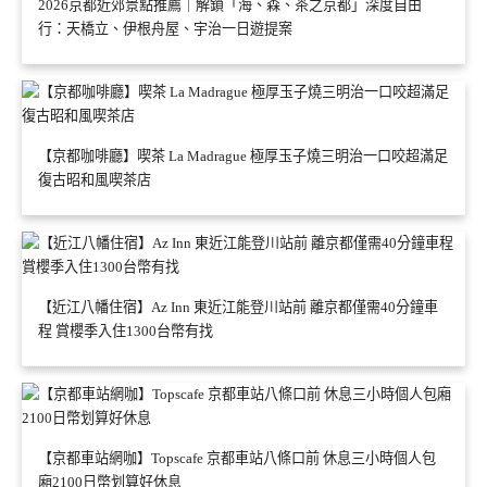
2026京都近郊景點推薦｜解鎖「海、森、茶之京都」深度自由
行：天橋立、伊根舟屋、宇治一日遊提案
【京都咖啡廳】喫茶 La Madrague 極厚玉子燒三明治一口咬超滿足
復古昭和風喫茶店
【近江八幡住宿】Az Inn 東近江能登川站前 離京都僅需40分鐘車
程 賞櫻季入住1300台幣有找
【京都車站網咖】Topscafe 京都車站八條口前 休息三小時個人包
廂2100日幣划算好休息