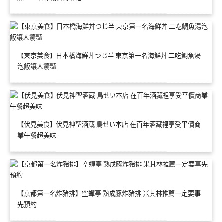
【東京美食】日本橋海鮮丼つじ半 東京第一名海鮮丼 二吃鯛魚湯
泡飯讓人驚豔
【伏見美食】伏見神聖酒蔵 鳥せい本店 在百年酒藏裡享受平價商
業午餐超美味
【京都第一名炸豬排】空蟬亭 熟成豚炸豬排 米其林推薦一定要事
先預約