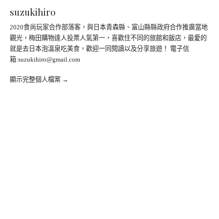
suzukihiro
2020食尚玩家合作部落客，與日本青森縣、富山縣縣政府合作推廣當地
觀光，梅田購物達人投票人氣第一，喜歡住不同的旅館和飯店，最愛的
就是去日本泡溫泉吃美食，歡迎一同閱讀以及分享旅遊！ 電子信
箱:
suzukihiro@gmail.com
顯示完整個人檔案 →