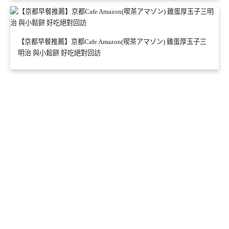
【京都早餐推薦】京都Cafe Amazon(喫茶アマゾン) 雞蛋厚玉子三
明治 與小鬆餅 好吃絕對回訪