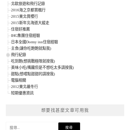
北歐旅遊和飛行記錄
2016海之京都賞楓行
2015東北賞櫻行
2015新年北海道大縱走
住宿好推薦
IHG集團住宿經驗
日本全國Dormy inn住宿經驗
主食(讓你吃飽飽就點我)
飛行紀錄
吃到飽(想挑戰極限就按我)
美味小吃(嘴饞但是不想吃太多請按我)
甜點(想嚐點甜甜的請按我)
電腦相關
2012東北嚴冬行
短期優惠資訊
想要找甚麼文章可用我
搜