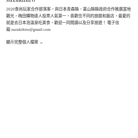
2020食尚玩家合作部落客，與日本青森縣、富山縣縣政府合作推廣當地
觀光，梅田購物達人投票人氣第一，喜歡住不同的旅館和飯店，最愛的
就是去日本泡溫泉吃美食，歡迎一同閱讀以及分享旅遊！ 電子信
箱:
suzukihiro@gmail.com
顯示完整個人檔案 →