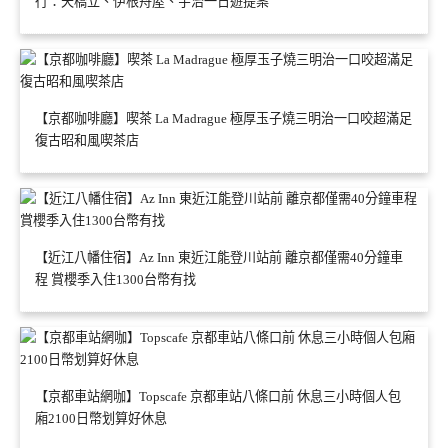
行：天橋立、伊根舟屋、宇治一日遊提案
【京都咖啡廳】喫茶 La Madrague 極厚玉子燒三明治一口咬超滿足
復古昭和風喫茶店
【近江八幡住宿】Az Inn 東近江能登川站前 離京都僅需40分鐘車
程 賞櫻季入住1300台幣有找
【京都車站網咖】Topscafe 京都車站八條口前 休息三小時個人包
廂2100日幣划算好休息