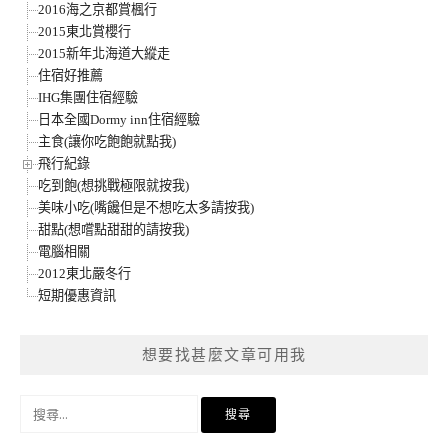
2016海之京都賞楓行
2015東北賞櫻行
2015新年北海道大縱走
住宿好推薦
IHG集團住宿經驗
日本全國Dormy inn住宿經驗
主食(讓你吃飽飽就點我)
飛行紀錄
吃到飽(想挑戰極限就按我)
美味小吃(嘴饞但是不想吃太多請按我)
甜點(想嚐點甜甜的請按我)
電腦相關
2012東北嚴冬行
短期優惠資訊
想要找甚麼文章可用我
搜
尋