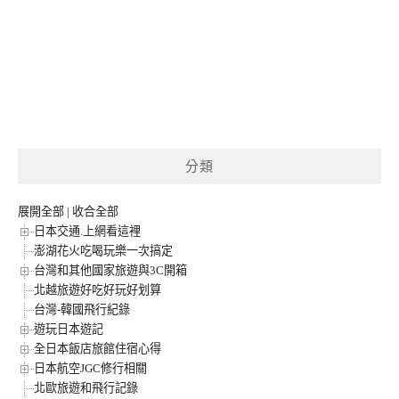
分類
展開全部
|
收合全部
日本交通.上網看這裡
澎湖花火吃喝玩樂一次搞定
台灣和其他國家旅遊與3C開箱
北越旅遊好吃好玩好划算
台灣-韓國飛行紀錄
遊玩日本遊記
全日本飯店旅館住宿心得
日本航空JGC修行相關
北歐旅遊和飛行記錄