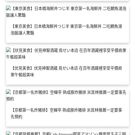
【東京美食】日本橋海鮮丼つじ半 東京第一名海鮮丼 二吃鯛魚湯
泡飯讓人驚豔
【伏見美食】伏見神聖酒蔵 鳥せい本店 在百年酒藏裡享受平價商
業午餐超美味
【京都第一名炸豬排】空蟬亭 熟成豚炸豬排 米其林推薦一定要事
先預約