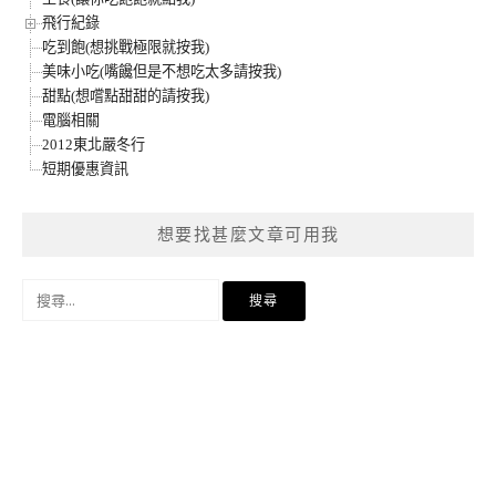
飛行紀錄
吃到飽(想挑戰極限就按我)
美味小吃(嘴饞但是不想吃太多請按我)
甜點(想嚐點甜甜的請按我)
電腦相關
2012東北嚴冬行
短期優惠資訊
想要找甚麼文章可用我
搜
尋
關
鍵
字: