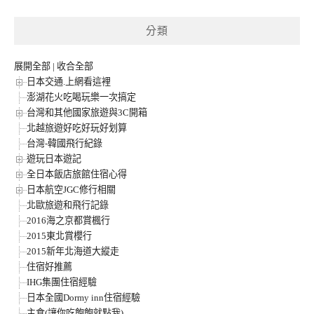
分類
展開全部
|
收合全部
日本交通.上網看這裡
澎湖花火吃喝玩樂一次搞定
台灣和其他國家旅遊與3C開箱
北越旅遊好吃好玩好划算
台灣-韓國飛行紀錄
遊玩日本遊記
全日本飯店旅館住宿心得
日本航空JGC修行相關
北歐旅遊和飛行記錄
2016海之京都賞楓行
2015東北賞櫻行
2015新年北海道大縱走
住宿好推薦
IHG集團住宿經驗
日本全國Dormy inn住宿經驗
主食(讓你吃飽飽就點我)