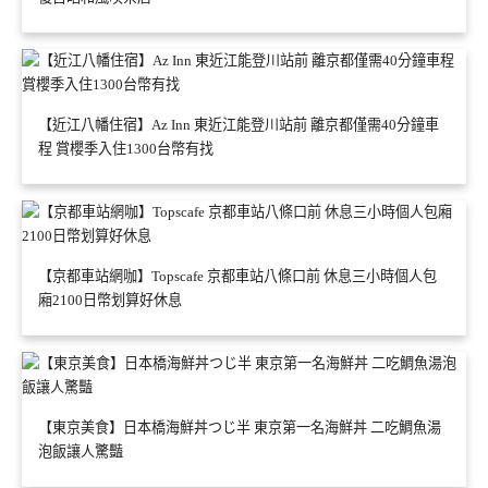
【近江八幡住宿】Az Inn 東近江能登川站前 離京都僅需40分鐘車
程 賞櫻季入住1300台幣有找
【京都車站網咖】Topscafe 京都車站八條口前 休息三小時個人包
廂2100日幣划算好休息
【東京美食】日本橋海鮮丼つじ半 東京第一名海鮮丼 二吃鯛魚湯
泡飯讓人驚豔