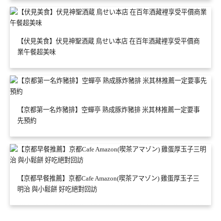
【伏見美食】伏見神聖酒蔵 鳥せい本店 在百年酒藏裡享受平價商
業午餐超美味
【京都第一名炸豬排】空蟬亭 熟成豚炸豬排 米其林推薦一定要事
先預約
【京都早餐推薦】京都Cafe Amazon(喫茶アマゾン) 雞蛋厚玉子三
明治 與小鬆餅 好吃絕對回訪