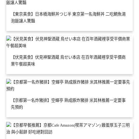
【東京美食】日本橋海鮮丼つじ半 東京第一名海鮮丼 二吃鯛魚湯
泡飯讓人驚豔
【伏見美食】伏見神聖酒蔵 鳥せい本店 在百年酒藏裡享受平價商
業午餐超美味
【京都第一名炸豬排】空蟬亭 熟成豚炸豬排 米其林推薦一定要事
先預約