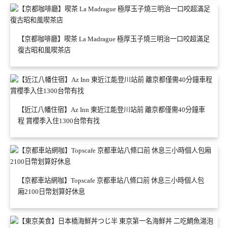
【京都咖啡廳】喫茶 La Madrague 極厚玉子燒三明治一口咬超滿足
復古昭和風喫茶店
【近江八幡住宿】Az Inn 東近江能登川站前 離京都僅需40分鐘車
程 賞櫻季入住1300台幣有找
【京都車站網咖】Topscafe 京都車站八條口前 休息三小時個人包
廂2100日幣划算好休息