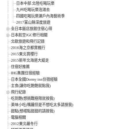
日本中部.北陸吃喝玩樂
九州吃喝玩樂泡湯去
四國吃喝玩樂瀨戶內海藝術季
2017富山縣深度旅遊
全日本飯店旅館住宿心得
日本航空JGC修行相關
北歐旅遊和飛行記錄
2016海之京都賞楓行
2015東北賞櫻行
2015新年北海道大縱走
住宿好推薦
IHG集團住宿經驗
日本全國Dormy inn住宿經驗
主食(讓你吃飽飽就點我)
飛行紀錄
吃到飽(想挑戰極限就按我)
美味小吃(嘴饞但是不想吃太多請按我)
甜點(想嚐點甜甜的請按我)
電腦相關
2012東北嚴冬行