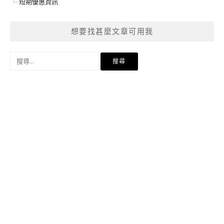
短期優惠資訊
想要找甚麼文章可用我
搜
尋
關
鍵
字: