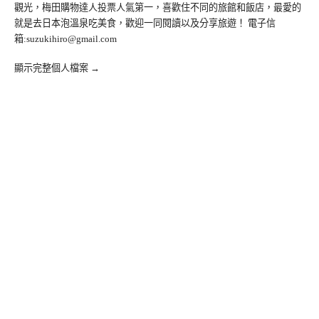
觀光，梅田購物達人投票人氣第一，喜歡住不同的旅館和飯店，最愛的
就是去日本泡溫泉吃美食，歡迎一同閱讀以及分享旅遊！ 電子信
箱:
suzukihiro@gmail.com
顯示完整個人檔案 →