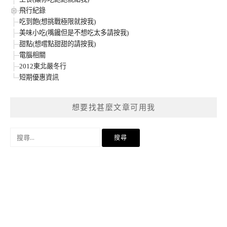
飛行紀錄
吃到飽(想挑戰極限就按我)
美味小吃(嘴饞但是不想吃太多請按我)
甜點(想嚐點甜甜的請按我)
電腦相關
2012東北嚴冬行
短期優惠資訊
想要找甚麼文章可用我
搜
尋
關
鍵
字: