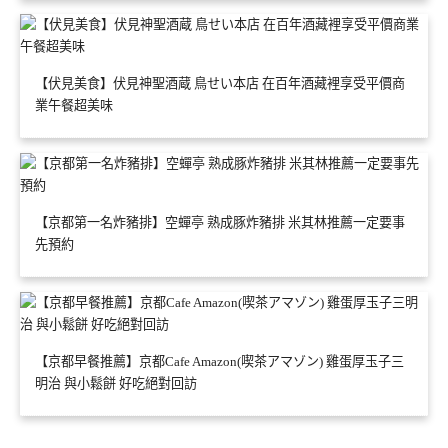
【伏見美食】伏見神聖酒蔵 鳥せい本店 在百年酒藏裡享受平價商
業午餐超美味
【京都第一名炸豬排】空蟬亭 熟成豚炸豬排 米其林推薦一定要事
先預約
【京都早餐推薦】京都Cafe Amazon(喫茶アマゾン) 雞蛋厚玉子三
明治 與小鬆餅 好吃絕對回訪