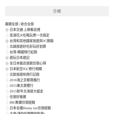
分類
展開全部
|
收合全部
日本交通.上網看這裡
澎湖花火吃喝玩樂一次搞定
台灣和其他國家旅遊與3C開箱
北越旅遊好吃好玩好划算
台灣-韓國飛行紀錄
遊玩日本遊記
全日本飯店旅館住宿心得
日本航空JGC修行相關
北歐旅遊和飛行記錄
2016海之京都賞楓行
2015東北賞櫻行
2015新年北海道大縱走
住宿好推薦
IHG集團住宿經驗
日本全國Dormy inn住宿經驗
主食(讓你吃飽飽就點我)