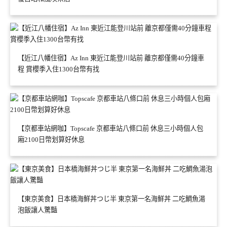
【近江八幡住宿】Az Inn 東近江能登川站前 離京都僅需40分鐘車
程 賞櫻季入住1300台幣有找
【京都車站網咖】Topscafe 京都車站八條口前 休息三小時個人包
廂2100日幣划算好休息
【東京美食】日本橋海鮮丼つじ半 東京第一名海鮮丼 二吃鯛魚湯
泡飯讓人驚豔