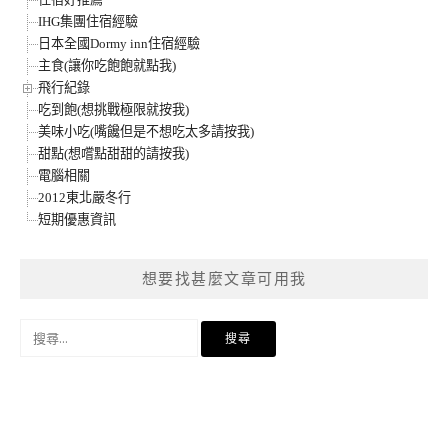
IHG集團住宿經驗
日本全國Dormy inn住宿經驗
主食(讓你吃飽飽就點我)
飛行紀錄
吃到飽(想挑戰極限就按我)
美味小吃(嘴饞但是不想吃太多請按我)
甜點(想嚐點甜甜的請按我)
電腦相關
2012東北嚴冬行
短期優惠資訊
想要找甚麼文章可用我
搜
尋
關
鍵
字: