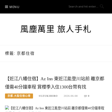
Skip
MENU
to
content
風塵萬里 旅人手札
標籤:
京都住宿
【近江八幡住宿】Az Inn 東近江能登川站前 離京都
僅需40分鐘車程 賞櫻季入住1300台幣有找
京都.大阪住宿心得
SUZUKIHIRO
2026-06-08
0