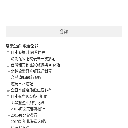
分類
展開全部
|
收合全部
日本交通.上網看這裡
澎湖花火吃喝玩樂一次搞定
台灣和其他國家旅遊與3C開箱
北越旅遊好吃好玩好划算
台灣-韓國飛行紀錄
遊玩日本遊記
全日本飯店旅館住宿心得
日本航空JGC修行相關
北歐旅遊和飛行記錄
2016海之京都賞楓行
2015東北賞櫻行
2015新年北海道大縱走
住宿好推薦