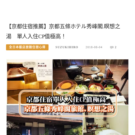
【京都住宿推薦】京都五條ホテル秀峰閣.瞑想之
湯 單人入住CP值極高！
全日本飯店旅館住宿心得
SUZUKIHIRO
2018-08-04
2