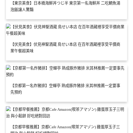
【東京美食】日本橋海鮮丼つじ半 東京第一名海鮮丼 二吃鯛魚湯
泡飯讓人驚豔
【伏見美食】伏見神聖酒蔵 鳥せい本店 在百年酒藏裡享受平價商
業午餐超美味
【京都第一名炸豬排】空蟬亭 熟成豚炸豬排 米其林推薦一定要事
先預約
【京都早餐推薦】京都Cafe Amazon(喫茶アマゾン) 雞蛋厚玉子三