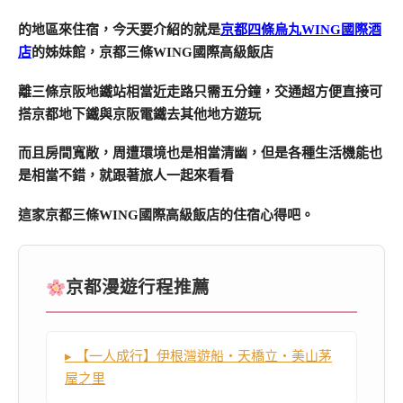
的地區來住宿，今天要介紹的就是
京都四條烏丸WING國際酒
店
的姊妹館，京都三條WING國際高級飯店
離三條京阪地鐵站相當近走路只需五分鐘，交通超方便直接可
搭京都地下鐵與京阪電鐵去其他地方遊玩
而且房間寬敞，周遭環境也是相當清幽，但是各種生活機能也
是相當不錯，就跟著旅人一起來看看
這家京都三條WING國際高級飯店的住宿心得吧。
京都漫遊行程推薦
▸ 【一人成行】伊根灣遊船・天橋立・美山茅
屋之里