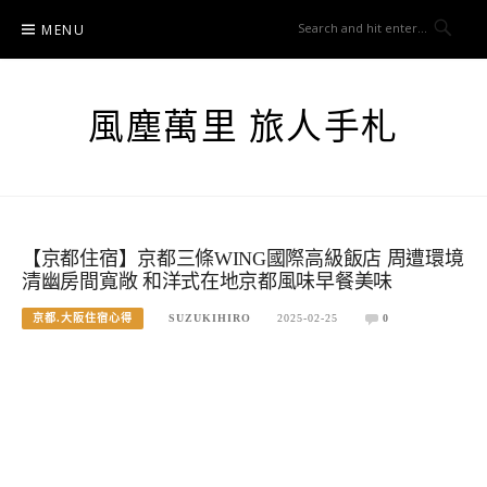
Skip
MENU
to
content
風塵萬里 旅人手札
【京都住宿】京都三條WING國際高級飯店 周遭環境
清幽房間寬敞 和洋式在地京都風味早餐美味
京都.大阪住宿心得
SUZUKIHIRO
2025-02-25
0