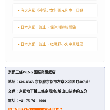
▸ 海之京都《神隱少女》觀光列車一日遊
▸ 日本京都｜嵐山・保津川遊船體驗
▸ 日本京都｜嵐山・嵯峨野小火車單程票
京都三條WING國際高級飯店
地址：606-8363 京都府京都市左京区和国町407番6
交通：京都地下鐵三條京阪站2號出口徒步約五
分
電話：
+81 75-761-1000