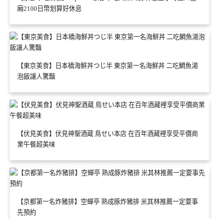
廂2100日幣划算好休息
【東京美食】日本橋海鮮丼つじ半 東京第一名海鮮丼 二吃鯛魚湯
泡飯讓人驚豔
【伏見美食】伏見神聖酒蔵 鳥せい本店 在百年酒藏裡享受平價商
業午餐超美味
【京都第一名炸豬排】空蟬亭 熟成豚炸豬排 米其林推薦一定要事
先預約