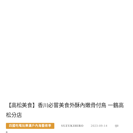
【高松美食】香川必嘗美食外酥內嫩骨付鳥 一鶴高
松分店
四國吃喝玩樂瀨戶內海藝術季
SUZUKIHIRO
2023-09-14
0