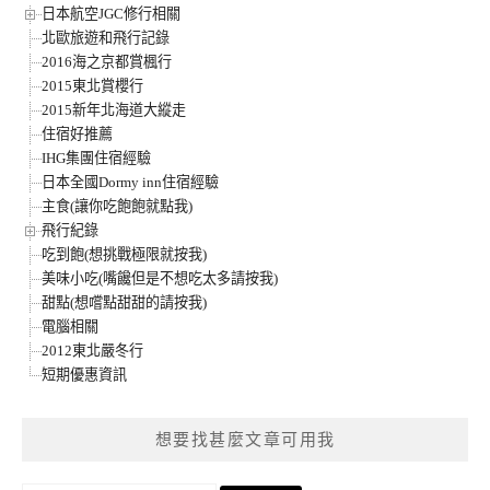
日本航空JGC修行相關
北歐旅遊和飛行記錄
2016海之京都賞楓行
2015東北賞櫻行
2015新年北海道大縱走
住宿好推薦
IHG集團住宿經驗
日本全國Dormy inn住宿經驗
主食(讓你吃飽飽就點我)
飛行紀錄
吃到飽(想挑戰極限就按我)
美味小吃(嘴饞但是不想吃太多請按我)
甜點(想嚐點甜甜的請按我)
電腦相關
2012東北嚴冬行
短期優惠資訊
想要找甚麼文章可用我