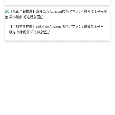
【京都早餐推薦】京都Cafe Amazon(喫茶アマゾン) 雞蛋厚玉子三
明治 與小鬆餅 好吃絕對回訪