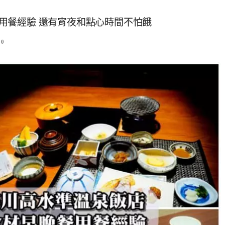
晚餐用餐經驗 還有宵夜和點心時間不怕餓
0