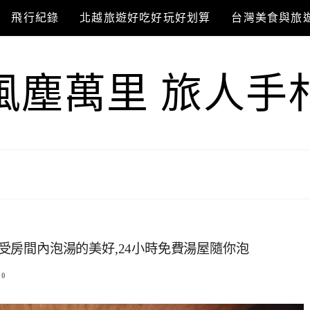
飛行紀錄
北越旅遊好吃好玩好划算
台灣美食與旅
風塵萬里 旅人手
靜享受房間內泡湯的美好,24小時免費湯屋隨你泡
0