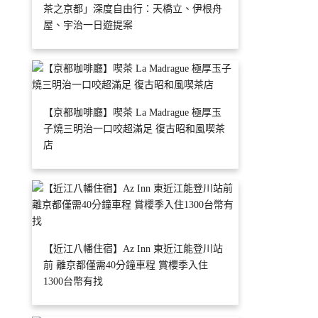
茶之京都」深度自由行：天橋立、伊根舟
屋、宇治一日遊提案
【京都咖啡廳】喫茶 La Madrague 極厚玉
子燒三明治一口咬超滿足 復古昭和風喫茶
店
【近江八幡住宿】Az Inn 東近江能登川站
前 離京都僅需40分鐘車程 賞櫻季入住
1300台幣有找