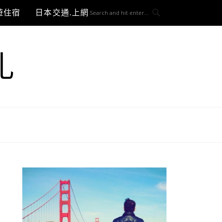
遊住宿
日本交通.上網與3C開箱
札