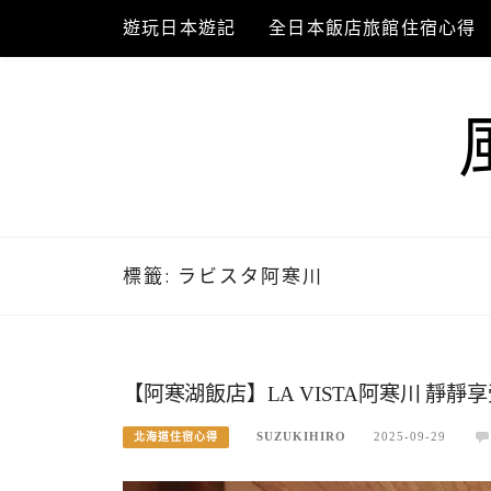
Skip
遊玩日本遊記
全日本飯店旅館住宿心得
to
content
標籤:
ラビスタ阿寒川
【阿寒湖飯店】LA VISTA阿寒川 靜
SUZUKIHIRO
2025-09-29
北海道住宿心得