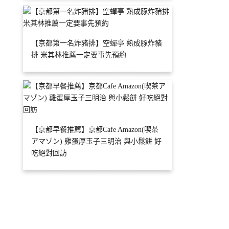
【京都第一名炸豬排】空蟬亭 熟成豚炸豬
排 米其林推薦一定要事先預約
【京都早餐推薦】京都Cafe Amazon(喫茶
アマゾン) 雞蛋厚玉子三明治 與小鬆餅 好
吃絕對回訪