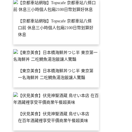
【京都車站網咖】Topscafe 京都車站八條
口前 休息三小時個人包廂2100日幣划算好
休息
【東京美食】日本橋海鮮丼つじ半 東京第
一名海鮮丼 二吃鯛魚湯泡飯讓人驚豔
【伏見美食】伏見神聖酒蔵 鳥せい本店
在百年酒藏裡享受平價商業午餐超美味