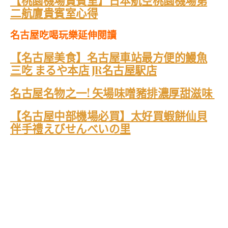
【桃園機場貴賓室】日本航空桃園機場第
二航廈貴賓室心得
名古屋吃喝玩樂延伸閱讀
【名古屋美食】名古屋車站最方便的鰻魚
三吃 まるや本店 JR名古屋駅店
名古屋名物之一! 矢場味噌豬排濃厚甜滋味
【名古屋中部機場必買】太好買蝦餅仙貝
伴手禮えびせんべいの里