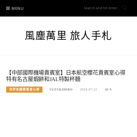
Skip
MENU
to
content
風塵萬里 旅人手札
【中部國際機場貴賓室】日本航空櫻花貴賓室心得
特有名古屋蝦餅和JAL特製杯麵
世界各國貴賓室心得
SUZUKIHIRO
2018-07-22
0