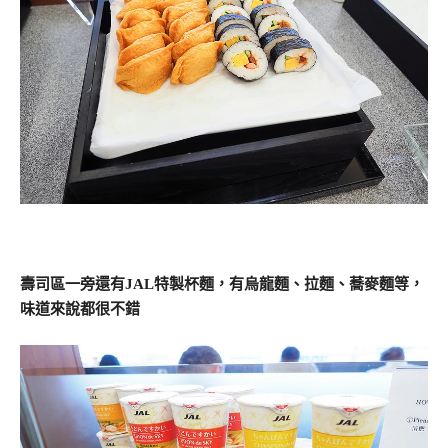
壽司區一旁還有JAL特製杯麵，有烏龍麵、拉麵、蕎麥麵等，
味道來說都很不錯