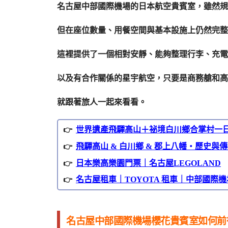
名古屋中部國際機場的日本航空貴賓室，雖然規
但在座位數量、用餐空間與基本設施上仍然完整
這裡提供了一個相對安靜、能夠整理行李、充電
以及有合作關係的星宇航空，只要是商務艙和高
就跟著旅人一起來看看。
世界遺產飛驒高山＋祕境白川鄉合掌村一
飛驒高山 & 白川鄉 & 郡上八幡・歷史
日本樂高樂園門票｜名古屋LEGOLAND
名古屋租車｜TOYOTA 租車｜中部國際
名古屋中部國際機場櫻花貴賓室如何前