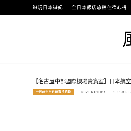
Skip
遊玩日本遊記
全日本飯店旅館住宿心得
to
content
【名古屋中部國際機場貴賓室】日本航空
SUZUKIHIRO
2026-01-0
一般航空台日線飛行紀錄