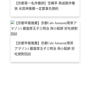
【京都第一名炸豬排】空蟬亭 熟成豚炸豬
排 米其林推薦一定要事先預約
【京都早餐推薦】京都Cafe Amazon(喫茶
アマゾン) 雞蛋厚玉子三明治 與小鬆餅 好
吃絕對回訪