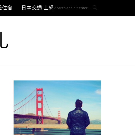
遊住宿
日本交通.上網與3C開箱
札