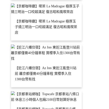
【京都咖啡廳】喫茶 La Madrague 極厚玉
子燒三明治一口咬超滿足 復古昭和風喫茶
店
【近江八幡住宿】Az Inn 東近江能登川站
前 離京都僅需40分鐘車程 賞櫻季入住
1300台幣有找