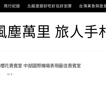
飛行紀錄
北越旅遊好吃好玩好划算
台灣美食與旅
風塵萬里 旅人手
櫻花貴賓室 中部國際機場表現最佳貴賓室
2
0