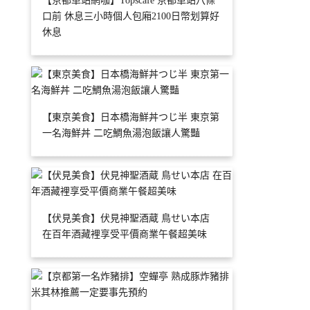
【京都車站網咖】Topscafe 京都車站八條
口前 休息三小時個人包廂2100日幣划算好
休息
【東京美食】日本橋海鮮丼つじ半 東京第
一名海鮮丼 二吃鯛魚湯泡飯讓人驚豔
【伏見美食】伏見神聖酒蔵 鳥せい本店
在百年酒藏裡享受平價商業午餐超美味