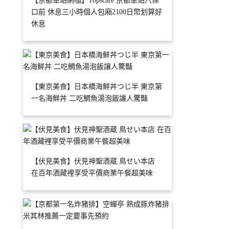
【京都車站網咖】Topscafe 京都車站八條
口前 休息三小時個人包廂2100日幣划算好
休息
【東京美食】日本橋海鮮丼つじ半 東京第
一名海鮮丼 二吃鯛魚湯泡飯讓人驚豔
【伏見美食】伏見神聖酒蔵 鳥せい本店
在百年酒藏裡享受平價商業午餐超美味