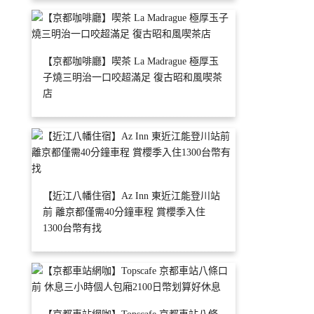
【京都咖啡廳】喫茶 La Madrague 極厚玉
子燒三明治一口咬超滿足 復古昭和風喫茶
店
【近江八幡住宿】Az Inn 東近江能登川站
前 離京都僅需40分鐘車程 賞櫻季入住
1300台幣有找