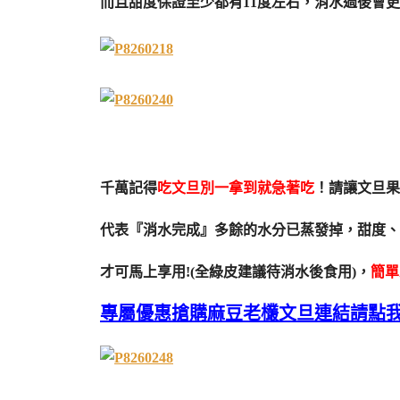
而且甜度保證至少都有11度左右，消水過後會
千萬記得
吃文旦別一拿到就急著吃
！請讓文旦果
代表『消水完成』多餘的水分已蒸發掉，甜度、
才可馬上享用!(全綠皮建議待消水後食用)，
簡單
專屬優惠搶購麻豆老欉文旦連結請點