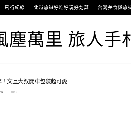
飛行紀錄
北越旅遊好吃好玩好划算
台灣美食與旅
風塵萬里 旅人手
年！文旦大叔開車包裝超可愛
28
0