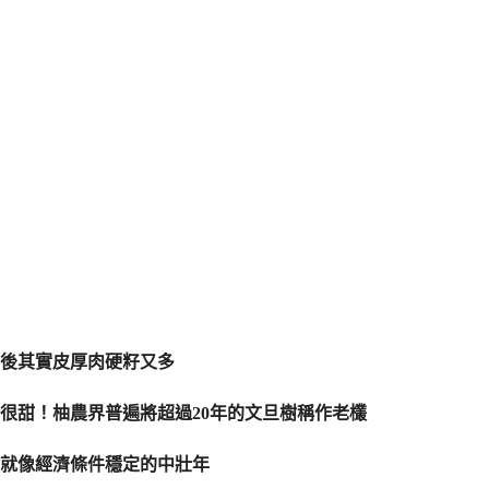
後其實皮厚肉硬籽又多
很甜！柚農界普遍將超過20年的文旦樹稱作老欉
它就像經濟條件穩定的中壯年