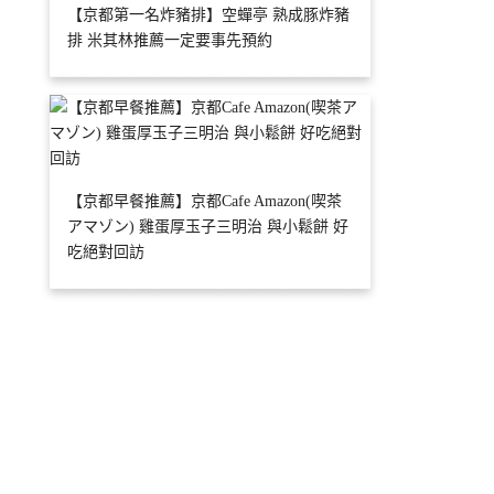
【京都第一名炸豬排】空蟬亭 熟成豚炸豬
排 米其林推薦一定要事先預約
【京都早餐推薦】京都Cafe Amazon(喫茶
アマゾン) 雞蛋厚玉子三明治 與小鬆餅 好
吃絕對回訪