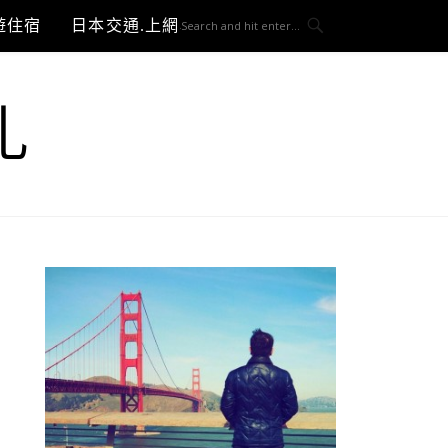
遊住宿
日本交通.上網與3C開箱
札