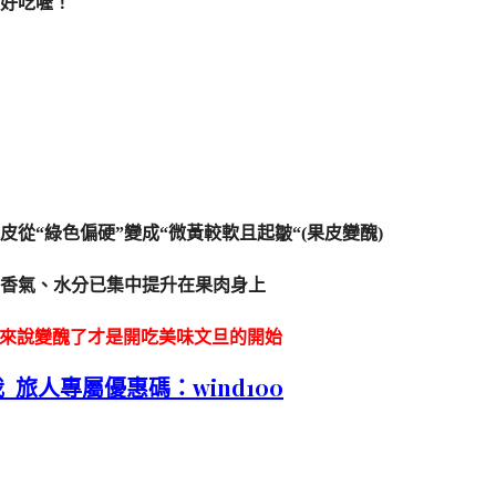
更好吃喔！
皮從“綠色偏硬”變成“微黃較軟且起皺“(果皮變醜)
香氣、水分已集中提升在果肉身上
來說變醜了才是開吃美味文旦的開始
我
旅人專屬優惠碼：wind100