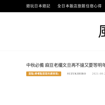
Skip
遊玩日本遊記
全日本飯店旅館住宿心得
to
content
中秋必備 麻豆老欉文旦再不搶又要等明
SUZUKIHIRO
2021-08-
甜點(想嚐點甜甜的請按我)